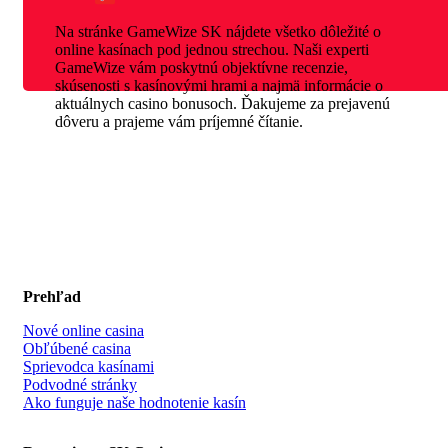
Na stránke GameWize SK nájdete všetko dôležité o
online kasínach pod jednou strechou. Naši experti
GameWize vám poskytnú objektívne recenzie,
skúsenosti s kasínovými hrami a najmä informácie o
aktuálnych casino bonusoch. Ďakujeme za prejavenú
dôveru a prajeme vám príjemné čítanie.
Prehľad
Nové online casina
Obľúbené casina
Sprievodca kasínami
Podvodné stránky
Ako funguje naše hodnotenie kasín