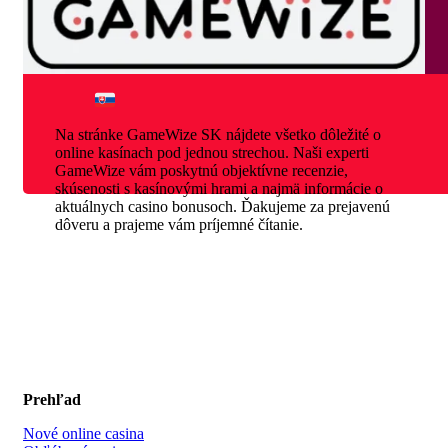
Na stránke GameWize SK nájdete všetko dôležité o
online kasínach pod jednou strechou. Naši experti
GameWize vám poskytnú objektívne recenzie,
skúsenosti s kasínovými hrami a najmä informácie o
aktuálnych casino bonusoch. Ďakujeme za prejavenú
dôveru a prajeme vám príjemné čítanie.
Prehľad
Nové online casina