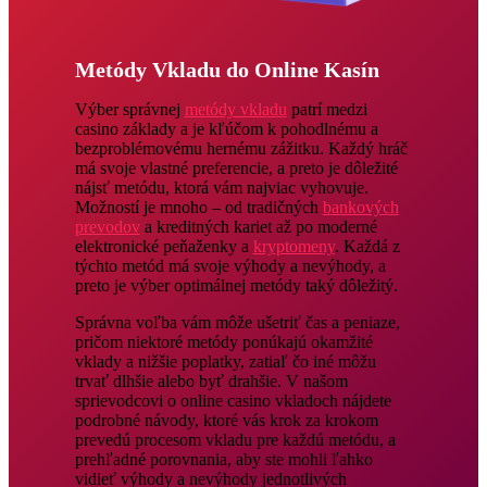
Metódy Vkladu do Online Kasín
Výber správnej
metódy vkladu
patrí medzi
casino základy a je kľúčom k pohodlnému a
bezproblémovému hernému zážitku. Každý hráč
má svoje vlastné preferencie, a preto je dôležité
nájsť metódu, ktorá vám najviac vyhovuje.
Možností je mnoho – od tradičných
bankových
prevodov
a kreditných kariet až po moderné
elektronické peňaženky a
kryptomeny
. Každá z
týchto metód má svoje výhody a nevýhody, a
preto je výber optimálnej metódy taký dôležitý.
Správna voľba vám môže ušetriť čas a peniaze,
pričom niektoré metódy ponúkajú okamžité
vklady a nižšie poplatky, zatiaľ čo iné môžu
trvať dlhšie alebo byť drahšie. V našom
sprievodcovi o online casino vkladoch nájdete
podrobné návody, ktoré vás krok za krokom
prevedú procesom vkladu pre každú metódu, a
prehľadné porovnania, aby ste mohli ľahko
vidieť výhody a nevýhody jednotlivých