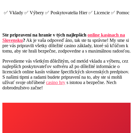
✅ Vklady ✅ Výbery ✅ Poskytovatelia Hier ✅ Licencie ✅ Pomoc
Ste pripravení na hranie v tých najlepších
online kasínach na
Slovensku
?
Ak je vaša odpoveď áno, tak ste tu správne! My sme si
pre vás pripravili všetky dôležité casino základy, ktoré sú kľúčom k
tomu, aby ste hrali bezpečne, zodpovedne a s maximálnou radosťou.
Prevedieme vás všetkým dôležitým, od metód vkladu a výberu, cez
najlepších poskytovateľov softvéru až po dôležité informácie o
licenciách online kasín vrátane špecifických slovenských predpisov.
S našimi tipmi a radami budete pripravení na to, aby ste si mohli
užívať svoje obľúbené
casino hry
s istotou a bezpečne. Nech
dobrodružstvo začne!