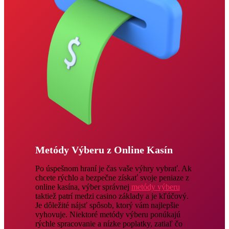
Metódy Výberu z Online Kasín
Po úspešnom hraní je čas vaše výhry vybrať. Ak
chcete rýchlo a bezpečne získať svoje peniaze z
online kasína, výber správnej
metódy výberu
taktiež patrí medzi casino základy a je kľúčový.
Je dôležité nájsť spôsob, ktorý vám najlepšie
vyhovuje. Niektoré metódy výberu ponúkajú
rýchle spracovanie a nízke poplatky, zatiaľ čo