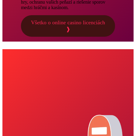
hry, ochranu vašich peňazí a riešenie sporov
medzi hráčmi a kasínom.
Všetko o online casino licenciách
❱