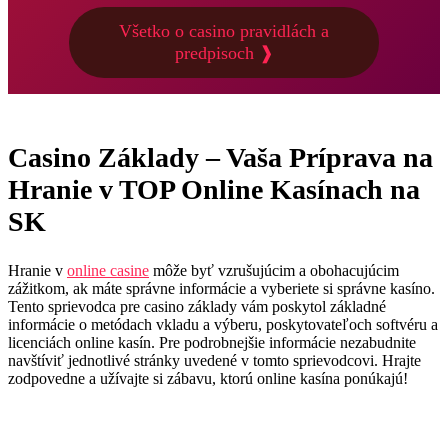
Všetko o casino pravidlách a
predpisoch ❱
Casino Základy – Vaša Príprava na
Hranie v TOP Online Kasínach na
SK
Hranie v
online casine
môže byť vzrušujúcim a obohacujúcim
zážitkom, ak máte správne informácie a vyberiete si správne kasíno.
Tento sprievodca pre casino základy vám poskytol základné
informácie o metódach vkladu a výberu, poskytovateľoch softvéru a
licenciách online kasín. Pre podrobnejšie informácie nezabudnite
navštíviť jednotlivé stránky uvedené v tomto sprievodcovi. Hrajte
zodpovedne a užívajte si zábavu, ktorú online kasína ponúkajú!