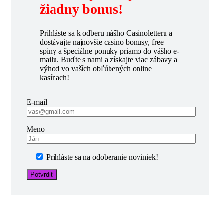
žiadny bonus!
Prihláste sa k odberu nášho Casinoletteru a
dostávajte najnovšie casino bonusy, free
spiny a špeciálne ponuky priamo do vášho e-
mailu. Buďte s nami a získajte viac zábavy a
výhod vo vaších obľúbených online
kasínach!
E‑mail
Meno
Prihláste sa na odoberanie noviniek!