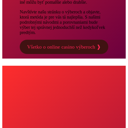
iné môžu byť pomalšie alebo drahšie.
Navštívte našu stránku o výberoch a objavte,
ktorá metóda je pre vás tá najlepšia. S našimi
podrobnými návodmi a porovnaniami bude
výber tej správnej jednoduchší než kedykoľvek
predtým.
Všetko o online casino výberoch ❱