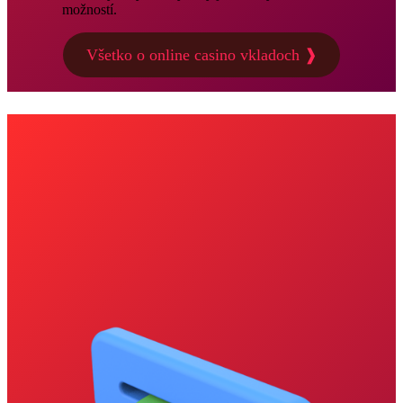
možností.
Všetko o online casino vkladoch ❱