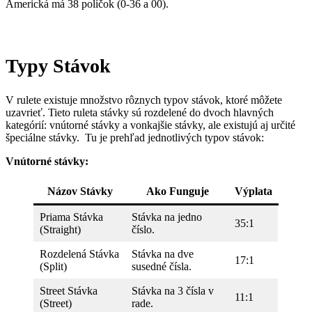
Americká má 38 políčok (0-36 a 00).
Typy Stávok
V rulete existuje množstvo rôznych typov stávok, ktoré môžete
uzavrieť. Tieto ruleta stávky sú rozdelené do dvoch hlavných
kategórií: vnútorné stávky a vonkajšie stávky, ale existujú aj určité
špeciálne stávky. Tu je prehľad jednotlivých typov stávok:
Vnútorné stávky:
Názov Stávky
Ako Funguje
Výplata
Priama Stávka
Stávka na jedno
35:1
(Straight)
číslo.
Rozdelená Stávka
Stávka na dve
17:1
(Split)
susedné čísla.
Street Stávka
Stávka na 3 čísla v
11:1
(Street)
rade.