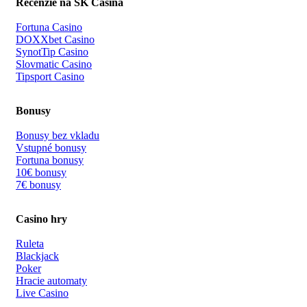
Recenzie na SK Casina
Fortuna Casino
DOXXbet Casino
SynotTip Casino
Slovmatic Casino
Tipsport Casino
Bonusy
Bonusy bez vkladu
Vstupné bonusy
Fortuna bonusy
10€ bonusy
7€ bonusy
Casino hry
Ruleta
Blackjack
Poker
Hracie automaty
Live Casino