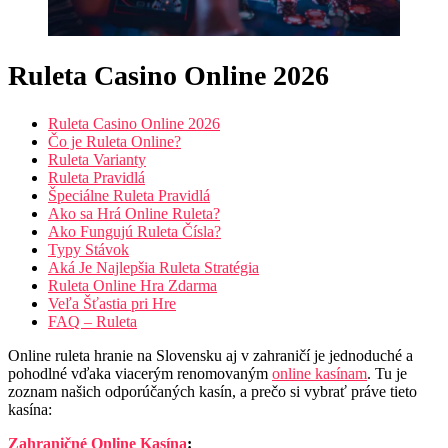
Ruleta Casino Online 2026
Ruleta Casino Online 2026
Čo je Ruleta Online?
Ruleta Varianty
Ruleta Pravidlá
Špeciálne Ruleta Pravidlá
Ako sa Hrá Online Ruleta?
Ako Fungujú Ruleta Čísla?
Typy Stávok
Aká Je Najlepšia Ruleta Stratégia
Ruleta Online Hra Zdarma
Veľa Šťastia pri Hre
FAQ – Ruleta
Online ruleta hranie na Slovensku aj v zahraničí je jednoduché a
pohodlné vďaka viacerým renomovaným
online kasínam
. Tu je
zoznam našich odporúčaných kasín, a prečo si vybrať práve tieto
kasína:
Zahraničné Online Kasína
: