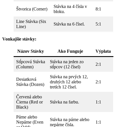
Stávka na 4 čísla v
Štvorica (Corner)
8:1
bloku.
Line Stávka (Six
Stávka na 6 čísel.
5:1
Line)
Vonkajšie stávky:
Názov Stávky
Ako Funguje
Výplata
Stĺpcová Stávka
Stávka na jeden zo
2:1
(Column)
stĺpcov (12 čísel)
Stávka na prvých 12,
Desiatková
druhých 12 alebo
2:1
Stávka (Dozen)
tretích 12 čísel.
Červená alebo
Čierna (Red or
Stávka na farbu.
1:1
Black)
Párne alebo
Stávka na párne alebo
Nepárne (Even
1:1
nepárne čísla.