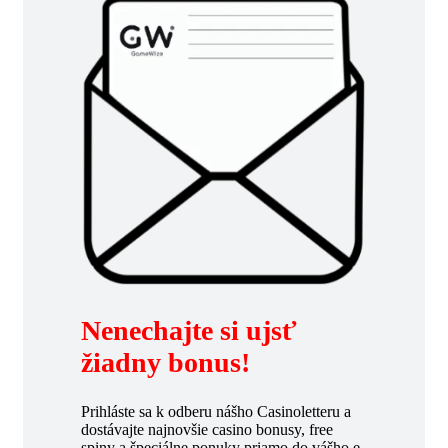
Nenechajte si ujsť
žiadny bonus!
Prihláste sa k odberu nášho Casinoletteru a
dostávajte najnovšie casino bonusy, free
spiny a špeciálne ponuky priamo do vášho e-