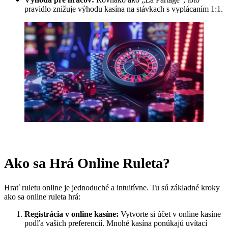
pravidlo znižuje výhodu kasína na stávkach s vyplácaním 1:1.
Ako sa Hrá Online Ruleta?
Hrať ruletu online je jednoduché a intuitívne. Tu sú základné kroky
ako sa online ruleta hrá:
Registrácia v online kasíne:
Vytvorte si účet v online kasíne
podľa vašich preferencií. Mnohé kasína ponúkajú uvítací