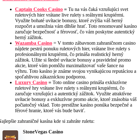
Captain Cooks Casino
=
Tu na vás čaká vzrušujúci svet
ruletových hier vrátane live rulety s reálnymi krupiérmi.
Využite bohaté uvítacie bonusy, ktoré zvýšia váš herný
rozpočet a umožnia vám dlhšie hrať. Toto renomované kasíno
zaručuje bezpečnosť a férovosť, čo vám poskytne autentický
herný zážitok.
Wazamba Casino
= V tomto zábavnom zahraničnom casino
nájdete pestrú ponuku ruletových hier, vrátane live rulety s
profesionálnymi krupiérmi, čo prináša realistický herný
zážitok. Užite si štedré uvítacie bonusy a pravidelné promo
akcie, ktoré vám pomôžu maximalizovať vaše šance na
výhru. Toto kasíno je známe svojou vynikajúcou reputáciou a
spoľahlivou zákazníckou podporou.
Luxury Casino
=
Toto online casino prináša exkluzívne
ruletové hry vrátane live rulety s reálnymi krupiérmi, čo
zaručuje vzrušujúci a autentický zážitok. Využite atraktívne
uvítacie bonusy a exkluzívne promo akcie, ktoré znásobia váš
počiatočný vklad. Toto prestížne kasíno ponúka bezpečné a
férové hranie, ktoré vás bude baviť.
ajlepšie zahraničné kasína kde si zahráte ruletu:
StoneVegas Casino