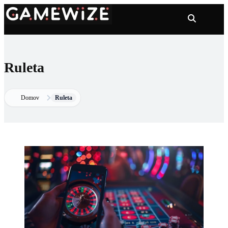
Ruleta
Domov
Ruleta