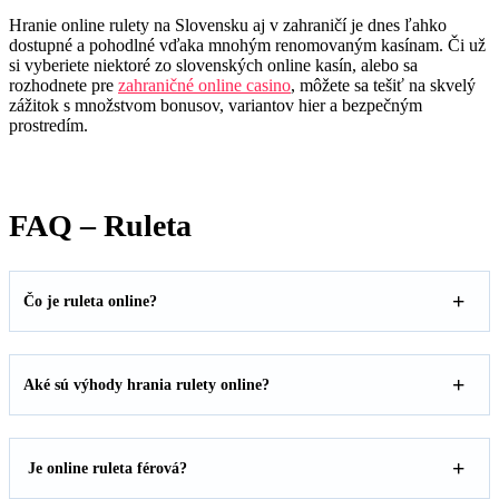
Hranie online rulety na Slovensku aj v zahraničí je dnes ľahko
dostupné a pohodlné vďaka mnohým renomovaným kasínam. Či už
si vyberiete niektoré zo slovenských online kasín, alebo sa
rozhodnete pre
zahraničné online casino
, môžete sa tešiť na skvelý
zážitok s množstvom bonusov, variantov hier a bezpečným
prostredím.
FAQ – Ruleta
Čo je ruleta online?
Aké sú výhody hrania rulety online?
Je online ruleta férová?