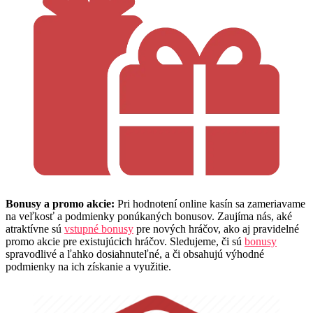
Bonusy a promo akcie:
Pri hodnotení online kasín sa zameriavame
na veľkosť a podmienky ponúkaných bonusov. Zaujíma nás, aké
atraktívne sú
vstupné bonusy
pre nových hráčov, ako aj pravidelné
promo akcie pre existujúcich hráčov. Sledujeme, či sú
bonusy
spravodlivé a ľahko dosiahnuteľné, a či obsahujú výhodné
podmienky na ich získanie a využitie.