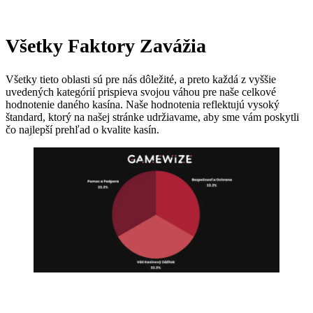
Všetky Faktory Zavážia
Všetky tieto oblasti sú pre nás dôležité, a preto každá z vyššie
uvedených kategórií prispieva svojou váhou pre naše celkové
hodnotenie daného kasína. Naše hodnotenia reflektujú vysoký
štandard, ktorý na našej stránke udržiavame, aby sme vám poskytli
čo najlepší prehľad o kvalite kasín.