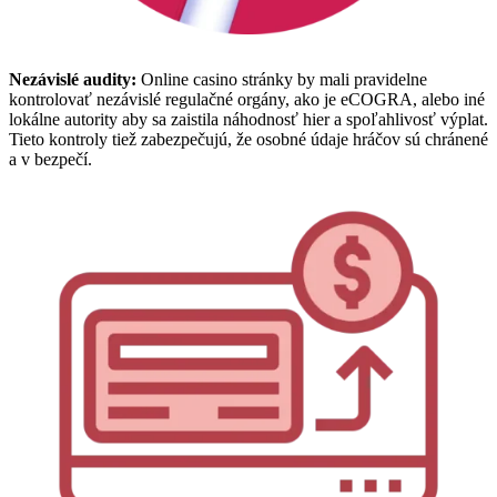
Nezávislé audity:
Online casino stránky by mali pravidelne
kontrolovať nezávislé regulačné orgány, ako je eCOGRA, alebo iné
lokálne autority aby sa zaistila náhodnosť hier a spoľahlivosť výplat.
Tieto kontroly tiež zabezpečujú, že osobné údaje hráčov sú chránené
a v bezpečí.