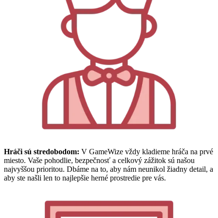
Hráči sú stredobodom:
V GameWize vždy kladieme hráča na prvé
miesto. Vaše pohodlie, bezpečnosť a celkový zážitok sú našou
najvyššou prioritou. Dbáme na to, aby nám neunikol žiadny detail, a
aby ste našli len to najlepšie herné prostredie pre vás.