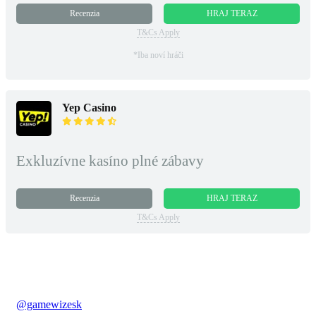
Recenzia
HRAJ TERAZ
T&Cs Apply
*Iba noví hráči
Yep Casino
Exkluzívne kasíno plné zábavy
Recenzia
HRAJ TERAZ
T&Cs Apply
@gamewizesk