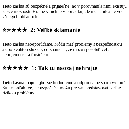
Tieto kasína sú bezpečné a prijateľné, no v porovnaní s nimi existujú
lepšie možnosti. Hranie v nich je v poriadku, ale nie sú ideálne vo
všetkých ohľadoch.
⭐⭐★★★ 2: Veľké sklamanie
Tieto kasína neodporúčame. Môžu mať problémy s bezpečnosťou
alebo kvalitou služieb, čo znamená, že môžu spôsobiť veľa
nepríjemností a frustráciu.
⭐★★★★ 1: Tak tu naozaj nehrajte
Tieto kasína majú najhoršie hodnotenie a odporúčame sa im vyhnúť.
Sú nespoľahlivé, nebezpečné a môžu pre vás predstavovať veľké
riziko a problémy.