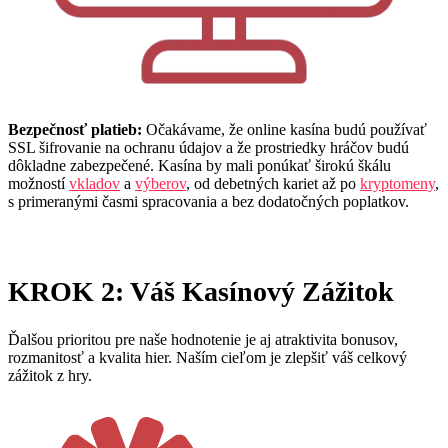
Bezpečnosť platieb:
Očakávame, že online kasína budú používať
SSL šifrovanie na ochranu údajov a že prostriedky hráčov budú
dôkladne zabezpečené. Kasína by mali ponúkať širokú škálu
možností
vkladov
a
výberov
, od debetných kariet až po
kryptomeny
,
s primeranými časmi spracovania a bez dodatočných poplatkov.
KROK 2: Váš Kasínový Zážitok
Ďalšou prioritou pre naše hodnotenie je aj atraktivita bonusov,
rozmanitosť a kvalita hier. Naším cieľom je zlepšiť váš celkový
zážitok z hry.