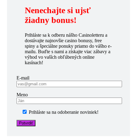
Nenechajte si ujsť
žiadny bonus!
Prihláste sa k odberu nášho Casinoletteru a
dostávajte najnovšie casino bonusy, free
spiny a špeciálne ponuky priamo do vášho e-
mailu. Buďte s nami a získajte viac zábavy a
výhod vo vaších obľúbených online
kasínach!
E‑mail
Meno
Prihláste sa na odoberanie noviniek!