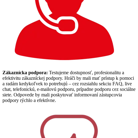
Zákaznícka podpora:
Testujeme dostupnosť, profesionalitu a
efektivitu zákazníckej podpory. Hráči by mali mať prístup k pomoci
a radám kedykoľvek to potrebujú – cez rozsiahlu sekciu FAQ, live
chat, telefonickú, e-mailovú podporu, prípadne podporu cez sociálne
siete. Odpovede by mali poskytovať informovaní zástupcovia
podpory rýchlo a efektívne.