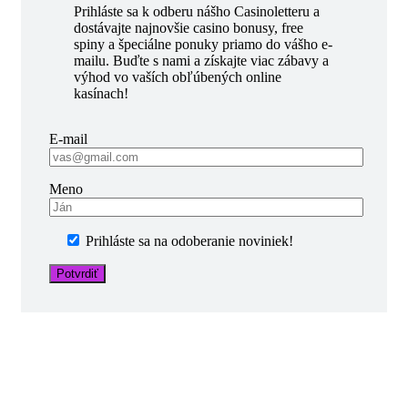
Prihláste sa k odberu nášho Casinoletteru a
dostávajte najnovšie casino bonusy, free
spiny a špeciálne ponuky priamo do vášho e-
mailu. Buďte s nami a získajte viac zábavy a
výhod vo vaších obľúbených online
kasínach!
E‑mail
Meno
Prihláste sa na odoberanie noviniek!