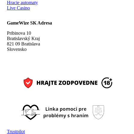
Hracie automaty
Live Casino
GameWize SK Adresa
Pribinova 10
Bratislavský Kraj
821 09 Bratislava
Slovensko
Trustpilot