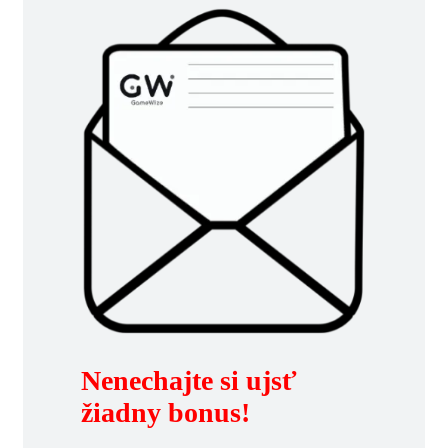
Nenechajte si ujsť
žiadny bonus!