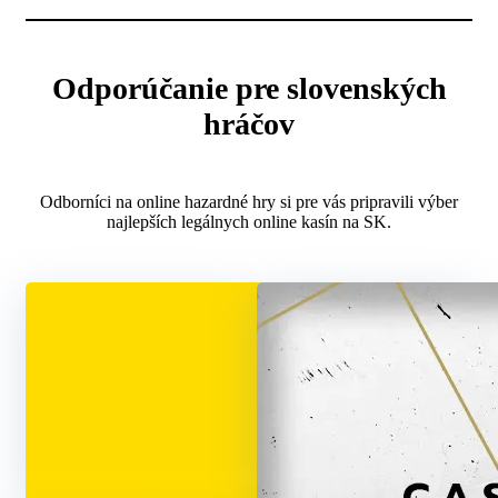
Odporúčanie pre slovenských
hráčov
Odborníci na online hazardné hry si pre vás pripravili výber
najlepších legálnych online kasín na SK.