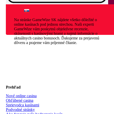
Na stránke GameWize SK nájdete všetko dôležité o
online kasínach pod jednou strechou. Naši experti
GameWize vám poskytnú objektívne recenzie,
skúsenosti s kasínovými hrami a najmä informácie o
aktuálnych casino bonusoch. Ďakujeme za prejavenú
dôveru a prajeme vám príjemné čítanie.
Prehľad
Nové online casina
Obľúbené casina
Sprievodca kasínami
Podvodné stránky