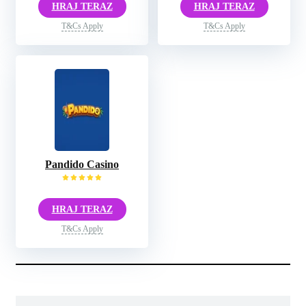
HRAJ TERAZ
HRAJ TERAZ
T&Cs Apply
T&Cs Apply
Pandido Casino
HRAJ TERAZ
T&Cs Apply