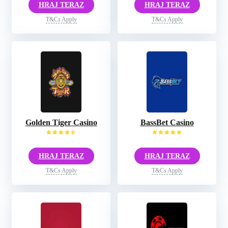
HRAJ TERAZ
HRAJ TERAZ
T&Cs Apply
T&Cs Apply
Golden Tiger Casino
BassBet Casino
HRAJ TERAZ
HRAJ TERAZ
T&Cs Apply
T&Cs Apply