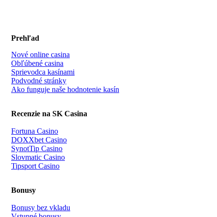
Prehľad
Nové online casina
Obľúbené casina
Sprievodca kasínami
Podvodné stránky
Ako funguje naše hodnotenie kasín
Recenzie na SK Casina
Fortuna Casino
DOXXbet Casino
SynotTip Casino
Slovmatic Casino
Tipsport Casino
Bonusy
Bonusy bez vkladu
Vstupné bonusy