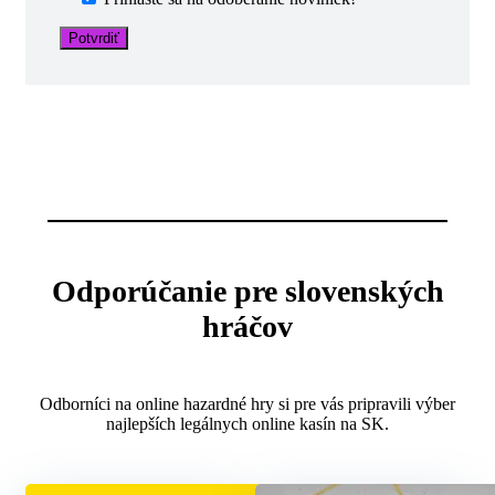
Odporúčanie pre slovenských
hráčov
Odborníci na online hazardné hry si pre vás pripravili výber
najlepších legálnych online kasín na SK.