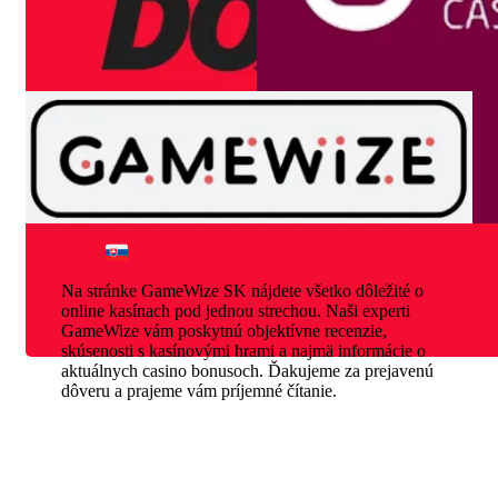
Na stránke GameWize SK nájdete všetko dôležité o
online kasínach pod jednou strechou. Naši experti
GameWize vám poskytnú objektívne recenzie,
skúsenosti s kasínovými hrami a najmä informácie o
aktuálnych casino bonusoch. Ďakujeme za prejavenú
dôveru a prajeme vám príjemné čítanie.