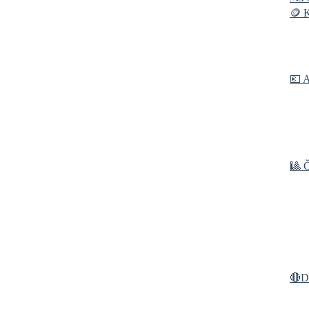
🪙 
💶 A
🎱 Č
🔴D