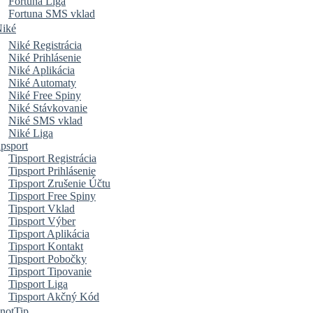
Fortuna Liga
Fortuna SMS vklad
Niké
Niké Registrácia
Niké Prihlásenie
Niké Aplikácia
Niké Automaty
Niké Free Spiny
Niké Stávkovanie
Niké SMS vklad
Niké Liga
psport
Tipsport Registrácia
Tipsport Prihlásenie
Tipsport Zrušenie Účtu
Tipsport Free Spiny
Tipsport Vklad
Tipsport Výber
Tipsport Aplikácia
Tipsport Kontakt
Tipsport Pobočky
Tipsport Tipovanie
Tipsport Liga
Tipsport Akčný Kód
notTip