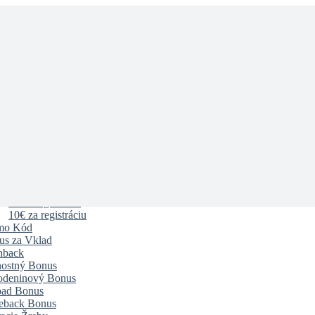
ránka
 Casina
Slovenské online casino
hraničné online casino
vé online casino
bľúbené casina
MS casino
ilné Casino
 casino
nusy
ree spiny
s za registráciu bez vkladu
7€ za registráciu
10€ za registráciu
mo Kód
us za Vklad
hback
nostný Bonus
odeninový Bonus
oad Bonus
eback Bonus