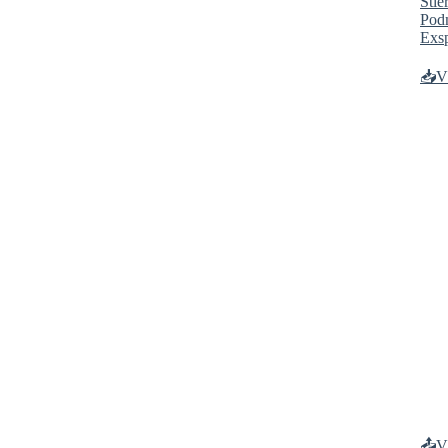
Stie
Pod
Exsp
🧠Casino 
📥V
📤V