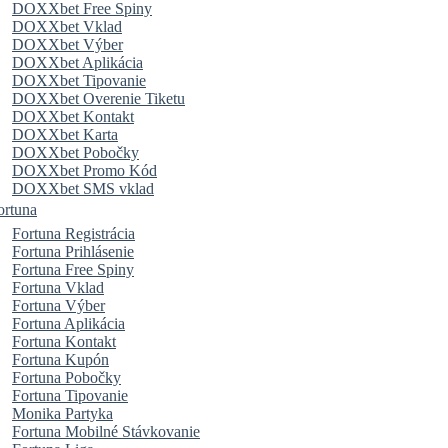
DOXXbet Free Spiny
DOXXbet Vklad
DOXXbet Výber
DOXXbet Aplikácia
DOXXbet Tipovanie
DOXXbet Overenie Tiketu
DOXXbet Kontakt
DOXXbet Karta
DOXXbet Pobočky
DOXXbet Promo Kód
DOXXbet SMS vklad
ortuna
Fortuna Registrácia
Fortuna Prihlásenie
Fortuna Free Spiny
Fortuna Vklad
Fortuna Výber
Fortuna Aplikácia
Fortuna Kontakt
Fortuna Kupón
Fortuna Pobočky
Fortuna Tipovanie
Monika Partyka
Fortuna Mobilné Stávkovanie