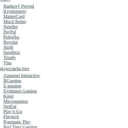
Bankový Prevod
Kryptomeny
MasterCard
Much Better
Neteller
PayPal
Pobočka
Revolut
Skrill
Sportbox
Trustly
Visa
oskytovatelia hier
Amusnet Interactive
BGaming
E-gaming
Evolution Gaming
Kajot
Microgaming
NetEnt
Play’n Go
Playtech
Pragmatic Play
Red Tiger Gaming