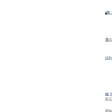
🔐Li
🔞Z
⚖️Pr
📖 S
♎ C
⭐Sprievod
🆚Po