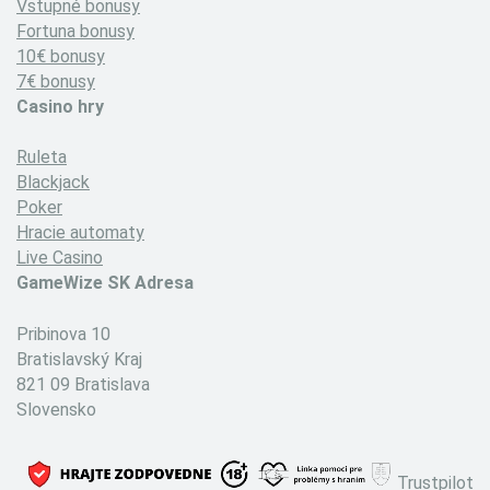
Vstupné bonusy
Fortuna bonusy
10€ bonusy
7€ bonusy
Casino hry
Ruleta
Blackjack
Poker
Hracie automaty
Live Casino
GameWize SK Adresa
Pribinova 10
Bratislavský Kraj
821 09 Bratislava
Slovensko
Trustpilot