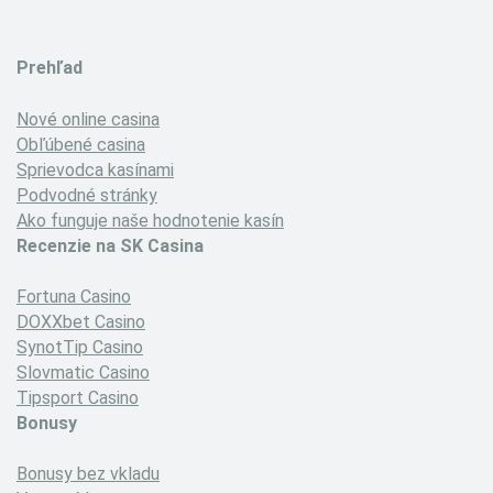
Prehľad
Nové online casina
Obľúbené casina
Sprievodca kasínami
Podvodné stránky
Ako funguje naše hodnotenie kasín
Recenzie na SK Casina
Fortuna Casino
DOXXbet Casino
SynotTip Casino
Slovmatic Casino
Tipsport Casino
Bonusy
Bonusy bez vkladu