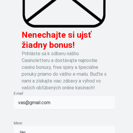
Nenechajte si ujsť
žiadny bonus!
Prihláste sa k odberu nášho
Casinoletteru a dostávajte najnovšie
casino bonusy, free spiny a špeciálne
ponuky priamo do vášho e-mailu. Buďte s
nami a získajte viac zábavy a výhod vo
vaších obľúbených online kasínach!
E‑mail
Meno