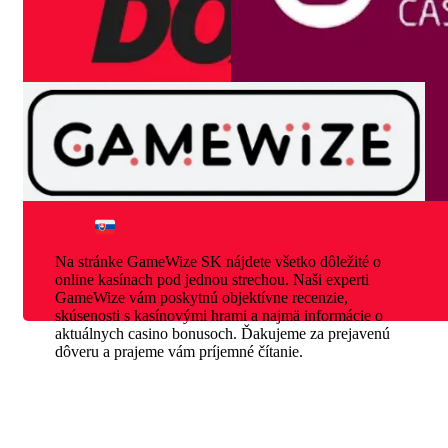
Na stránke GameWize SK nájdete všetko dôležité o
online kasínach pod jednou strechou. Naši experti
GameWize vám poskytnú objektívne recenzie,
skúsenosti s kasínovými hrami a najmä informácie o
aktuálnych casino bonusoch. Ďakujeme za prejavenú
dôveru a prajeme vám príjemné čítanie.