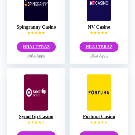
Spingranny Casino
NV Casino
HRAJ TERAZ
HRAJ TERAZ
T&Cs Apply
T&Cs Apply
SynotTip Casino
Fortuna Casino