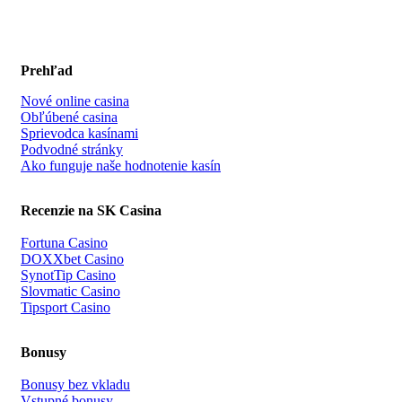
Prehľad
Nové online casina
Obľúbené casina
Sprievodca kasínami
Podvodné stránky
Ako funguje naše hodnotenie kasín
Recenzie na SK Casina
Fortuna Casino
DOXXbet Casino
SynotTip Casino
Slovmatic Casino
Tipsport Casino
Bonusy
Bonusy bez vkladu
Vstupné bonusy