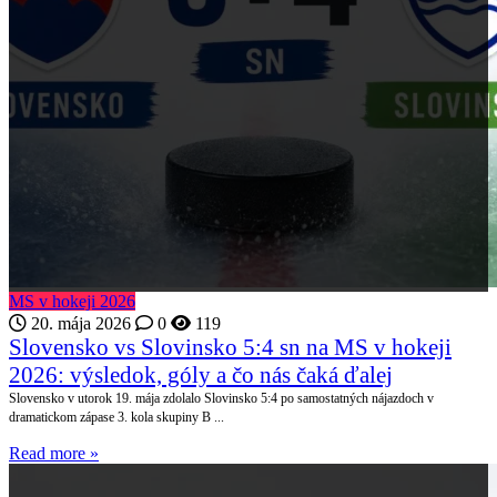
MS v hokeji 2026
20. mája 2026
0
119
Slovensko vs Slovinsko 5:4 sn na MS v hokeji
2026: výsledok, góly a čo nás čaká ďalej
Slovensko v utorok 19. mája zdolalo Slovinsko 5:4 po samostatných nájazdoch v
dramatickom zápase 3. kola skupiny B ...
Read more »