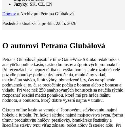
Jazyky:
SK, CZ, EN
Domov
»
Archív pre Petrana Glubálová
Posledná aktualizácia profilu:
22. 5. 2026
O autorovi Petrana Glubálová
Petrana Glubálová pôsobí v tíme GameWize SK ako redaktorka a
analytička online kasín, casino bonusov a športových promoakcií.
Pri recenziách sa nepozerá iba na výšku bonusu, ale rozoberá celé
pozadie ponuky: podmienky pretočenia, minimálny vklad,
maximálnu stávku, limit výhry, obmedzené hry, čas na splnenie
podmienok aj to, či sa pretočenie počíta z bonusu alebo z bonusu aj
vkladu. Pri viac než 250 analyzovaných bonusoch sa naučila rýchlo
rozpoznať rozdiel medzi ponukou, ktorá má pre hráča reálnu
hodnotu, a bonusom, ktorý dobre vyzerá najmä v titulku.
Okrem online kasín sa venuje aj športovému stávkovaniu, najmä
hokeju a futbalu. Pri hokeji sleduje najmä majstrovstvá sveta, formu
tímov, produktivitu hráčov, presilovky, brankárske štatistiky a
špeciálne stávky typu víťaz zápasu, počet gólov či strelec gólu. Pri