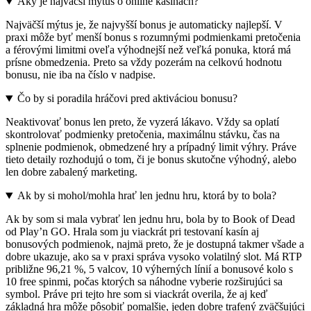
Aký je najväčší mýtus o online kasínach?
Najväčší mýtus je, že najvyšší bonus je automaticky najlepší. V
praxi môže byť menší bonus s rozumnými podmienkami pretočenia
a férovými limitmi oveľa výhodnejší než veľká ponuka, ktorá má
prísne obmedzenia. Preto sa vždy pozerám na celkovú hodnotu
bonusu, nie iba na číslo v nadpise.
Čo by si poradila hráčovi pred aktiváciou bonusu?
Neaktivovať bonus len preto, že vyzerá lákavo. Vždy sa oplatí
skontrolovať podmienky pretočenia, maximálnu stávku, čas na
splnenie podmienok, obmedzené hry a prípadný limit výhry. Práve
tieto detaily rozhodujú o tom, či je bonus skutočne výhodný, alebo
len dobre zabalený marketing.
Ak by si mohol/mohla hrať len jednu hru, ktorá by to bola?
Ak by som si mala vybrať len jednu hru, bola by to Book of Dead
od Play’n GO. Hrala som ju viackrát pri testovaní kasín aj
bonusových podmienok, najmä preto, že je dostupná takmer všade a
dobre ukazuje, ako sa v praxi správa vysoko volatilný slot. Má RTP
približne 96,21 %, 5 valcov, 10 výherných línií a bonusové kolo s
10 free spinmi, počas ktorých sa náhodne vyberie rozširujúci sa
symbol. Práve pri tejto hre som si viackrát overila, že aj keď
základná hra môže pôsobiť pomalšie, jeden dobre trafený zväčšujúci