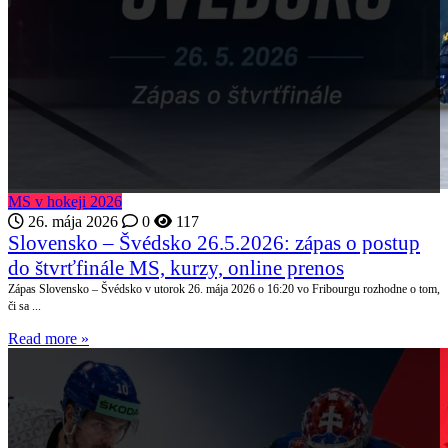
MS v hokeji 2026
26. mája 2026
0
117
Slovensko – Švédsko 26.5.2026: zápas o postup
do štvrťfinále MS, kurzy, online prenos
Zápas Slovensko – Švédsko v utorok 26. mája 2026 o 16:20 vo Fribourgu rozhodne o tom,
či sa ...
Read more »