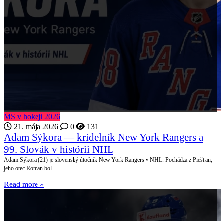
MS v hokeji 2026
21. mája 2026
0
131
Adam Sýkora — krídelník New York Rangers a
99. Slovák v histórii NHL
Adam Sýkora (21) je slovenský útočník New York Rangers v NHL. Pochádza z Piešťan,
jeho otec Roman bol ...
Read more »