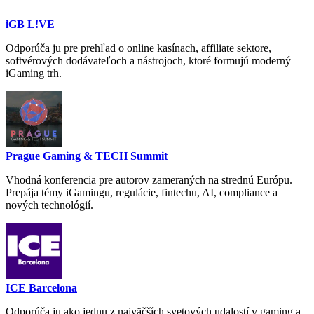
iGB L!VE
Odporúča ju pre prehľad o online kasínach, affiliate sektore,
softvérových dodávateľoch a nástrojoch, ktoré formujú moderný
iGaming trh.
Prague Gaming & TECH Summit
Vhodná konferencia pre autorov zameraných na strednú Európu.
Prepája témy iGamingu, regulácie, fintechu, AI, compliance a
nových technológií.
ICE Barcelona
Odporúča ju ako jednu z najväčších svetových udalostí v gaming a