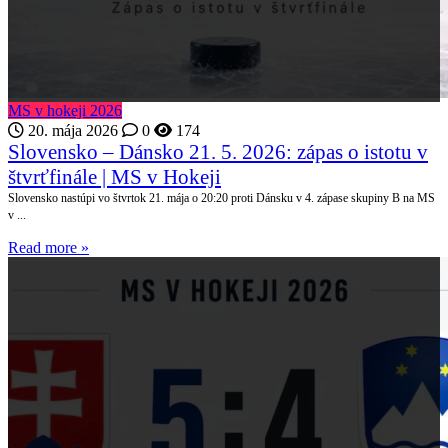
MS v hokeji 2026
20. mája 2026
0
174
Slovensko – Dánsko 21. 5. 2026: zápas o istotu v
štvrťfinále | MS v Hokeji
Slovensko nastúpi vo štvrtok 21. mája o 20:20 proti Dánsku v 4. zápase skupiny B na MS
v ...
Read more »