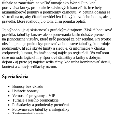
futbale sa zameriava na veľké turnaje ako World Cup, kde
porovnáva kurzy, promoakcie stávkových kancelárií, free bety,
akumulátorové ponuky a podmienky cashoutu. V betting obsahu sa
sústredí na to, aby čitateľ nevidel len lákavý kurz alebo bonus, ale aj
pravidlá, ktoré rozhodujú o tom, či sa ponuka oplatí.
Jej výhodou je aj skúsenosť s grafickým dizajnom. Zložité bonusové
pravidlá, tabuľky kurzov alebo porovnania kasín dokáže premeniť
na jednoduché vizuály, ktoré hráč pochopí za pár sekúnd. Pri tvorbe
obsahu pracuje prakticky: porovnáva bonusové tabuľky, kontroluje
podmienky, hľadá skryté limity a sleduje, či informácie v článku
zodpovedajú tomu, čo hráč naozaj nájde po registrácii. Vo voľnom
čase má rada logické hry, športové štatistiky a knihy s dobrým
dejom - aj preto jej najviac sedia témy, kde treba kombinovať detail,
kontext a zdravý sedliacky rozum.
Špecializácia
Bonusy bez vkladu
Uvítacie bonusy
Vernostné programy a VIP
Turnaje a kasíno promoakcie
Požiadavky a podmienky pretočenia
Porovnávacie tabuľky a infografiky
Zodpovedné hranie