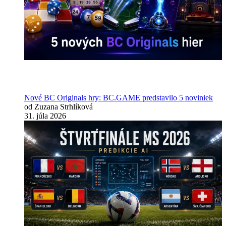
Nové BC Originals hry: BC.GAME predstavilo 5 noviniek
od Zuzana Strhlíková
31. júla 2026