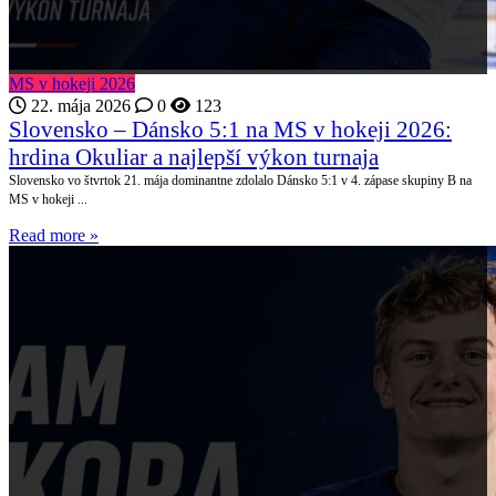
MS v hokeji 2026
22. mája 2026
0
123
Slovensko – Dánsko 5:1 na MS v hokeji 2026:
hrdina Okuliar a najlepší výkon turnaja
Slovensko vo štvrtok 21. mája dominantne zdolalo Dánsko 5:1 v 4. zápase skupiny B na
MS v hokeji ...
Read more »