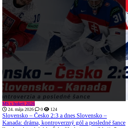
MS v hokeji 2026
24. mája 2026
0
124
Slovensko – Česko 2:3 a dnes Slovensko –
Kanada: dráma, kontroverzný gól a posledné šance