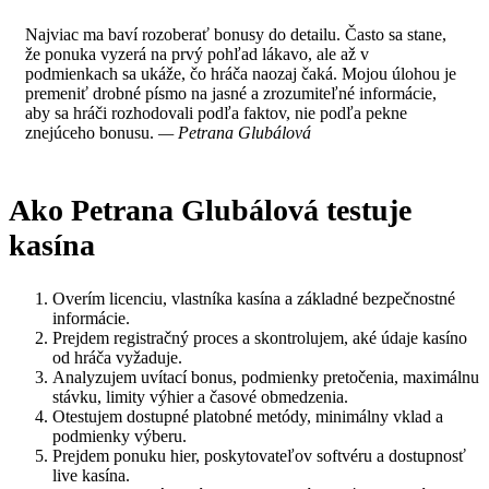
Najviac ma baví rozoberať bonusy do detailu. Často sa stane,
že ponuka vyzerá na prvý pohľad lákavo, ale až v
podmienkach sa ukáže, čo hráča naozaj čaká. Mojou úlohou je
premeniť drobné písmo na jasné a zrozumiteľné informácie,
aby sa hráči rozhodovali podľa faktov, nie podľa pekne
znejúceho bonusu.
— Petrana Glubálová
Ako Petrana Glubálová testuje
kasína
Overím licenciu, vlastníka kasína a základné bezpečnostné
informácie.
Prejdem registračný proces a skontrolujem, aké údaje kasíno
od hráča vyžaduje.
Analyzujem uvítací bonus, podmienky pretočenia, maximálnu
stávku, limity výhier a časové obmedzenia.
Otestujem dostupné platobné metódy, minimálny vklad a
podmienky výberu.
Prejdem ponuku hier, poskytovateľov softvéru a dostupnosť
live kasína.