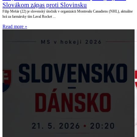
Slovákom zápas proti Slovinsku
Filip Mešár (22) je slovenský útočník v organizácii Montrealu Canadiens (NHL), aktuálne
hrá za farmársky tím Laval Rocket ...
Read more »