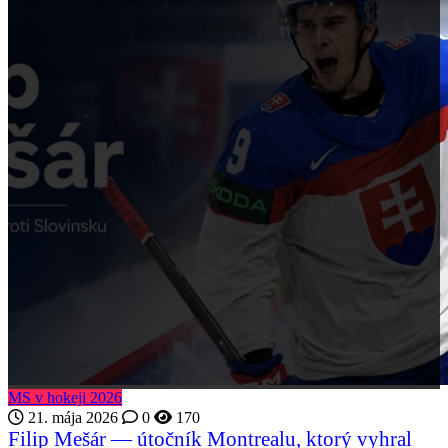
MS v hokeji 2026
21. mája 2026
0
170
Filip Mešár — útočník Montrealu, ktorý vyhral