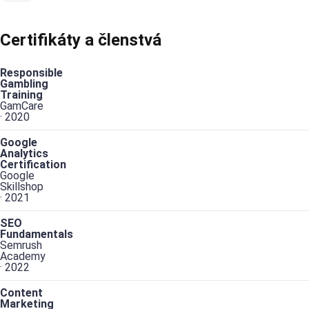
Certifikáty a členstvá
Responsible
Gambling
Training
GamCare
· 2020
Google
Analytics
Certification
Google
Skillshop
· 2021
SEO
Fundamentals
Semrush
Academy
· 2022
Content
Marketing