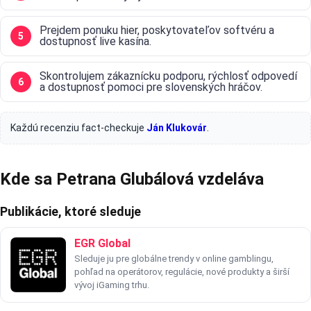
Prejdem ponuku hier, poskytovateľov softvéru a
dostupnosť live kasína.
Skontrolujem zákaznícku podporu, rýchlosť odpovedí
a dostupnosť pomoci pre slovenských hráčov.
Každú recenziu fact-checkuje
Ján Klukovár
.
Kde sa Petrana Glubálová vzdeláva
Publikácie, ktoré sleduje
EGR Global
Sleduje ju pre globálne trendy v online gamblingu,
pohľad na operátorov, regulácie, nové produkty a širší
vývoj iGaming trhu.