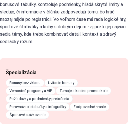
bonusové tabuľky, kontroluje podmienky, hľadá skryté limity a
sleduje, či informácie v článku zodpovedajú tomu, čo hráč
naozaj nájde po registrácii. Vo voľnom čase má rada logické hry,
športové štatistiky a knihy s dobrým dejom - aj preto jej najviac
sedia témy, kde treba kombinovať detail, kontext a zdravý
sedliacky rozum.
Špecializácia
Bonusy bez vkladu
Uvítacie bonusy
Vernostné programy a VIP
Turnaje a kasíno promoakcie
Požiadavky a podmienky pretočenia
Porovnávacie tabuľky a infografiky
Zodpovedné hranie
Športové stávkovanie