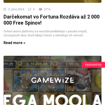
2. júna 2024
0
2716
Darčekomat vo Fortuna Rozdáva až 2 000
000 Free Spinov!
Online casino platformy sa neustále predbiehajú v ponuke nových,
vzrušujúcich akcií, ktoré lákajú hráčov a odmeňujú ich vernosť. ...
Read more »
Kasínové hry