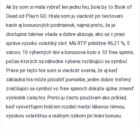
Ak by som si mala vybrať len jednu hru, bola by to Book of
Dead od Play’n GO. Hrala som ju viackrát pri testovaní
kasín aj bonusových podmienok, najmä preto, že je
dostupná takmer všade a dobre ukazuje, ako sa v praxi
správa vysoko volatilný slot. Má RTP približne 96,21 %, 5
valcov, 10 výherných línií a bonusové kolo s 10 free spinmi,
počas ktorých sa náhodne vyberie rozširujúci sa symbol.
Práve pri tejto hre som si viackrát overila, že aj keď
základná hra môže pôsobiť pomalšie, jeden dobre trafený
zväčšujúci sa symbol vo free spinoch dokáže úplne zmeniť
výsledok celej hry. Preto ju často používam ako príklad,
keď vysvetľujem hráčom rozdiel medzi lákavou témou,
vysokou volatilitou a reálnym rizikom pri hraní bonusu.