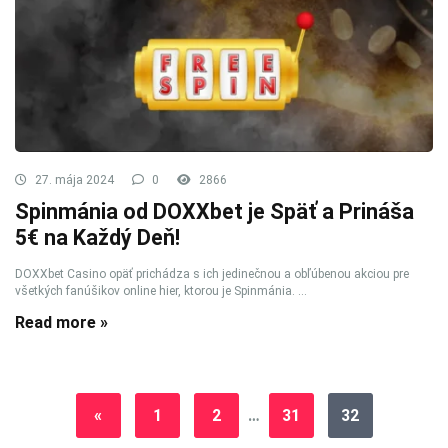
27. mája 2024
0
2866
Spinmánia od DOXXbet je Späť a Prináša
5€ na Každý Deň!
DOXXbet Casino opäť prichádza s ich jedinečnou a obľúbenou akciou pre
všetkých fanúšikov online hier, ktorou je Spinmánia. ...
Read more »
«
1
2
…
31
32