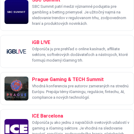
SBC Summit patrí medzi významné podujatia pre
gambling a betting priemysel. Je užitočný najmä na
sledovanie trendov v regulovanom trhu, zodpovednom
hraní a produktových novinkách.
iGB L!VE
Odporúča ju pre prehľad o online kasínach, affiliate
sektore, softvérových dodávateľoch a nástrojoch, ktoré
formujú moderný iGaming trh.
Prague Gaming & TECH Summit
Vhodná konferencia pre autorov zameraných na strednú
Európu. Prepája témy iGamingu, regulácie, fintechu, AI,
compliance a nových technológií.
ICE Barcelona
Odporúča ju ako jednu z najväčších svetových udalostí v
gaming a iGaming sektore. Je vhodná na sledovanie
inovácií, regulácie, zodpovedného hrania, platobných