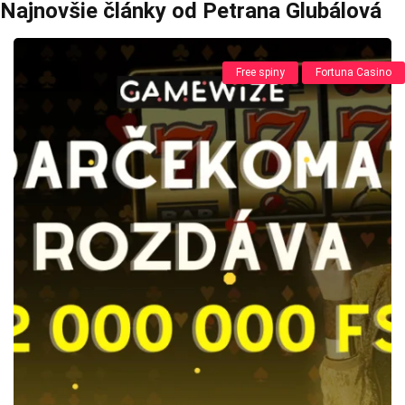
Najnovšie články od Petrana Glubálová
Free spiny
Fortuna Casino