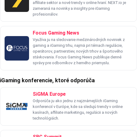
affiliate sektor a nové trendy v online hraní. NEXT.io je
zameraná na novinky a insighty pre iGaming
profesionálov.
Focus Gaming News
Využíva ju na sledovanie medzinárodných noviniek z
gaming a iGaming trhu, najmä pri témach regulácie,
operátorov, partnerstiev, nových trhov a športového
stávkovania. Focus Gaming News publikuje denné
správy pre odborníkov z herného priemyslu.
iGaming konferencie, ktoré odporúča
SiGMA Europe
Odporúča ju ako jednu z najznámejších iGaming
konferencií v Európe, kde sa sledujú trendy v online
kasínach, affiliate marketingu, regulácii a nových
technológiách.
SBC Summit