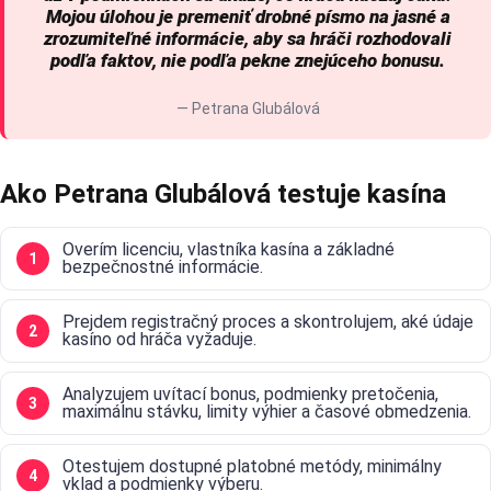
Mojou úlohou je premeniť drobné písmo na jasné a
zrozumiteľné informácie, aby sa hráči rozhodovali
podľa faktov, nie podľa pekne znejúceho bonusu.
— Petrana Glubálová
Ako Petrana Glubálová testuje kasína
Overím licenciu, vlastníka kasína a základné
bezpečnostné informácie.
Prejdem registračný proces a skontrolujem, aké údaje
kasíno od hráča vyžaduje.
Analyzujem uvítací bonus, podmienky pretočenia,
maximálnu stávku, limity výhier a časové obmedzenia.
Otestujem dostupné platobné metódy, minimálny
vklad a podmienky výberu.