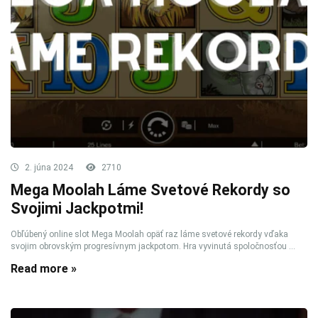
2. júna 2024
2710
Mega Moolah Láme Svetové Rekordy so
Svojimi Jackpotmi!
Obľúbený online slot Mega Moolah opäť raz láme svetové rekordy vďaka
svojim obrovským progresívnym jackpotom. Hra vyvinutá spoločnosťou ...
Read more »