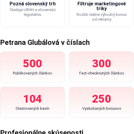
Pozná slovenský trh
Filtruje marketingové
triky
Sleduje URHH a slovenskú
legislatívu
Rozlíši reálne výhodný bonus
od reklamy
Petrana Glubálová v číslach
500
300
Publikovaných článkov
Fact-checknutých článkov
104
250
Otestovaných kasín
Vyskúšaných bonusov
Profesionálne skúsenosti