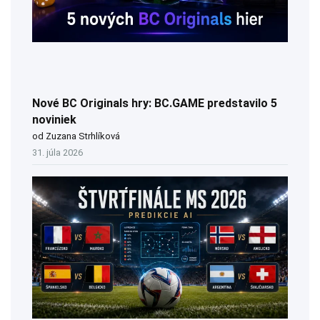
Nové BC Originals hry: BC.GAME predstavilo 5
noviniek
od Zuzana Strhlíková
31. júla 2026