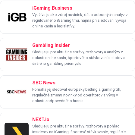
iGaming Business
Využíva ju ako zdroj noviniek, dát a odborných analýz z
regulovaného iGaming trhu, najmä pri sledovaní vývoja
online kasín a legislatívy.
Gambling Insider
Sleduje ju pre aktuálne správy, rozhovory a analýzy z
oblasti online kasín, športového stávkovania, slotov a
širšieho gambling priemyslu.
SBC News
Pomáha jej sledovať európsky betting a gaming trh,
regulačné zmeny, novinky od operátorov a vývoj v
oblasti zodpovedného hrania.
NEXT.io
Sleduje ju pre aktuálne správy, rozhovory a pohľad
insiderov na iGaming, športové stávkovanie, regulácie,