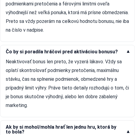
podmienkami pretočenia a férovými limitmi oveľa
výhodnejší než veľká ponuka, ktorá má prísne obmedzenia.
Preto sa vždy pozerám na celkovú hodnotu bonusu, nie iba
na číslo v nadpise.
Čo by si poradila hráčovi pred aktiváciou bonusu?
Neaktivovať bonus len preto, že vyzerá lákavo. Vždy sa
oplatí skontrolovať podmienky pretočenia, maximálnu
stávku, čas na splnenie podmienok, obmedzené hry a
prípadný limit výhry. Práve tieto detaily rozhodujú o tom, či
je bonus skutočne výhodný, alebo len dobre zabalený
marketing.
Ak by si mohol/mohla hrať len jednu hru, ktorá by
to bola?