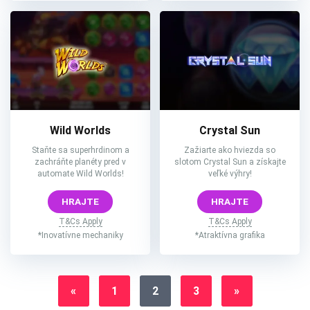
Wild Worlds
Crystal Sun
Staňte sa superhrdinom a
Zažiarte ako hviezda so
zachráňte planéty pred v
slotom Crystal Sun a získajte
automate Wild Worlds!
veľké výhry!
HRAJTE
HRAJTE
T&Cs Apply
T&Cs Apply
*Inovatívne mechaniky
*Atraktívna grafika
«
1
2
3
»