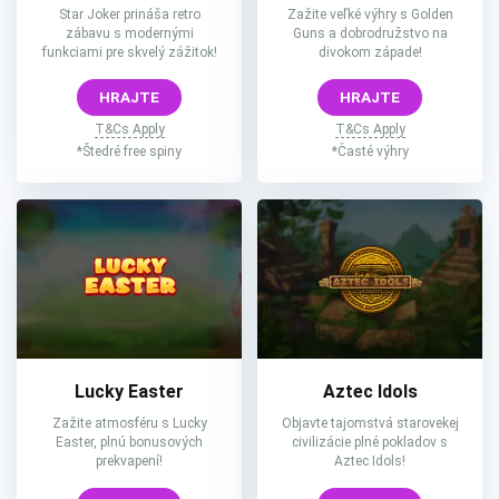
Star Joker prináša retro
Zažite veľké výhry s Golden
zábavu s modernými
Guns a dobrodružstvo na
funkciami pre skvelý zážitok!
divokom západe!
HRAJTE
HRAJTE
T&Cs Apply
T&Cs Apply
*Štedré free spiny
*Časté výhry
Lucky Easter
Aztec Idols
Zažite atmosféru s Lucky
Objavte tajomstvá starovekej
Easter, plnú bonusových
civilizácie plné pokladov s
prekvapení!
Aztec Idols!