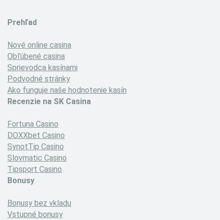
Prehľad
Nové online casina
Obľúbené casina
Sprievodca kasínami
Podvodné stránky
Ako funguje naše hodnotenie kasín
Recenzie na SK Casina
Fortuna Casino
DOXXbet Casino
SynotTip Casino
Slovmatic Casino
Tipsport Casino
Bonusy
Bonusy bez vkladu
Vstupné bonusy