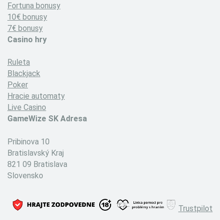
Fortuna bonusy
10€ bonusy
7€ bonusy
Casino hry
Ruleta
Blackjack
Poker
Hracie automaty
Live Casino
GameWize SK Adresa
Pribinova 10
Bratislavský Kraj
821 09 Bratislava
Slovensko
Trustpilot