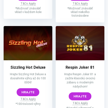
T&Cs Apply
T&Cs Apply
*Možnosť znásobiť
*Možnosť znásobiť
vklad v každom kole
vklad niekoľko
tisícnásobne
Sizzling Hot Deluxe
Respin Joker 81
Hrajte Sizzling Hot Deluxe a
Hrajte Respin Joker 81 a
dosiahnite výhry až do 100
zažite klasickú ovocnú
000€!
zábavu s moderným
nádychom!
HRAJTE
HRAJTE
T&Cs Apply
T&Cs Apply
*100-tisícové výhry