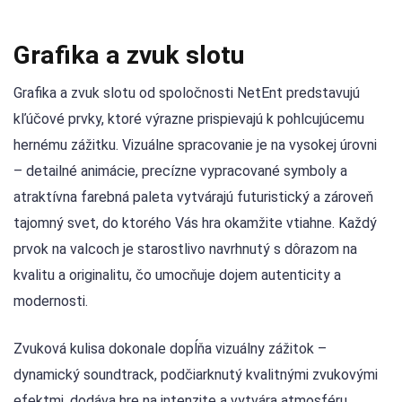
Grafika a zvuk slotu
Grafika a zvuk slotu od spoločnosti NetEnt predstavujú
kľúčové prvky, ktoré výrazne prispievajú k pohlcujúcemu
hernému zážitku. Vizuálne spracovanie je na vysokej úrovni
– detailné animácie, precízne vypracované symboly a
atraktívna farebná paleta vytvárajú futuristický a zároveň
tajomný svet, do ktorého Vás hra okamžite vtiahne. Každý
prvok na valcoch je starostlivo navrhnutý s dôrazom na
kvalitu a originalitu, čo umocňuje dojem autenticity a
modernosti.
Zvuková kulisa dokonale dopĺňa vizuálny zážitok –
dynamický soundtrack, podčiarknutý kvalitnými zvukovými
efektmi, dodáva hre na intenzite a vytvára atmosféru