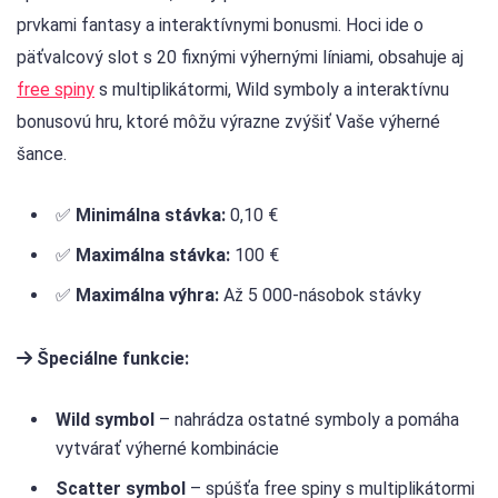
prvkami fantasy a interaktívnymi bonusmi. Hoci ide o
päťvalcový slot s 20 fixnými výhernými líniami, obsahuje aj
free spiny
s multiplikátormi, Wild symboly a interaktívnu
bonusovú hru, ktoré môžu výrazne zvýšiť Vaše výherné
šance.
✅
Minimálna stávka:
0,10 €
✅
Maximálna stávka:
100 €
✅
Maximálna výhra:
Až 5 000-násobok stávky
Špeciálne funkcie:
Wild symbol
– nahrádza ostatné symboly a pomáha
vytvárať výherné kombinácie
Scatter symbol
– spúšťa free spiny s multiplikátormi