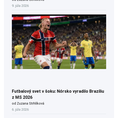
9. júla 2026
Futbalový svet v šoku: Nórsko vyradilo Brazíliu
z MS 2026
od Zuzana Strhlíková
6. júla 2026