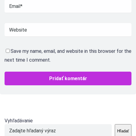
Save my name, email, and website in this browser for the
next time I comment.
Vyhľadávanie
Hľadať