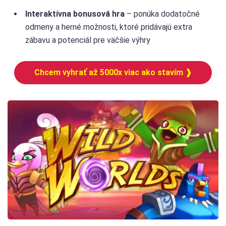
Interaktívna bonusová hra
– ponúka dodatočné
odmeny a herné možnosti, ktoré pridávajú extra
zábavu a potenciál pre väčšie výhry
Chcem vyhrať až 5000x viac ako stavím ❱