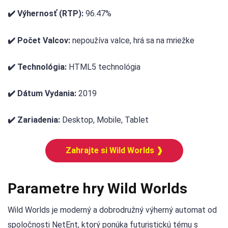
✔️ Výhernosť (RTP):
96.47%
✔️ Počet Valcov:
nepoužíva valce, hrá sa na mriežke
✔️ Technológia:
HTML5 technológia
✔️ Dátum Vydania:
2019
✔️ Zariadenia:
Desktop, Mobile, Tablet
Zahrajte si Wild Worlds ❱
Parametre hry Wild Worlds
Wild Worlds je moderný a dobrodružný výherný automat od
spoločnosti NetEnt, ktorý ponúka futuristickú tému s