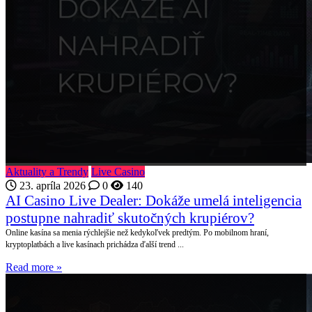
Aktuality a Trendy
Live Casino
23. apríla 2026
0
140
AI Casino Live Dealer: Dokáže umelá inteligencia
postupne nahradiť skutočných krupiérov?
Online kasína sa menia rýchlejšie než kedykoľvek predtým. Po mobilnom hraní,
kryptoplatbách a live kasínach prichádza ďalší trend ...
Read more »