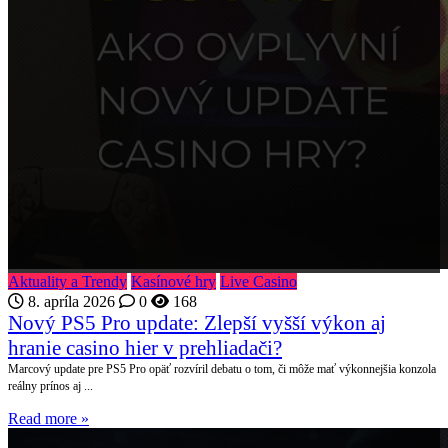
Aktuality a Trendy
Kasínové hry
Live Casino
8. apríla 2026
0
168
Nový PS5 Pro update: Zlepší vyšší výkon aj
hranie casino hier v prehliadači?
Marcový update pre PS5 Pro opäť rozvíril debatu o tom, či môže mať výkonnejšia konzola
reálny prínos aj ...
Read more »