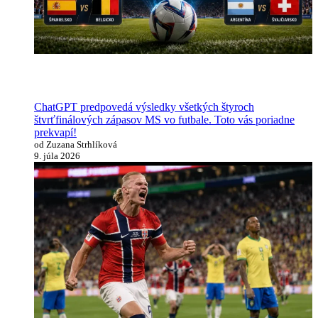
ChatGPT predpovedá výsledky všetkých štyroch
štvrťfinálových zápasov MS vo futbale. Toto vás poriadne
prekvapí!
od Zuzana Strhlíková
9. júla 2026