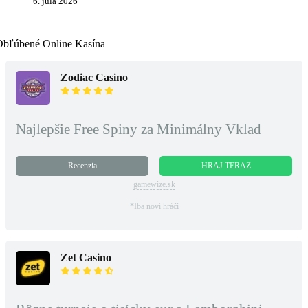
6. júla 2026
Obľúbené Online Kasína
Zodiac Casino
Najlepšie Free Spiny za Minimálny Vklad
Recenzia
HRAJ TERAZ
gamewize.sk
*Iba noví hráči
Zet Casino