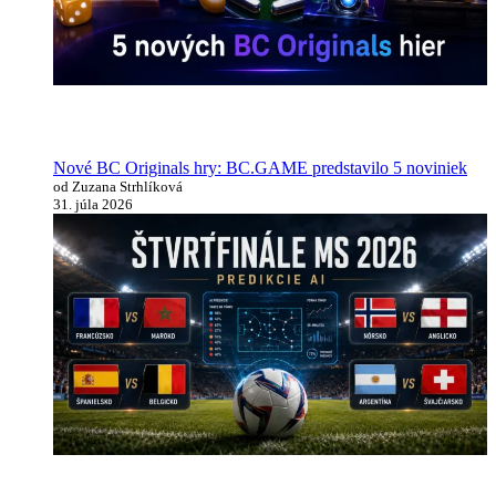
Nové BC Originals hry: BC.GAME predstavilo 5 noviniek
od Zuzana Strhlíková
31. júla 2026