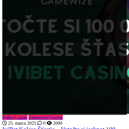
IviBet Casino
Zahraničné Casino
25. marca 2025
0
2000