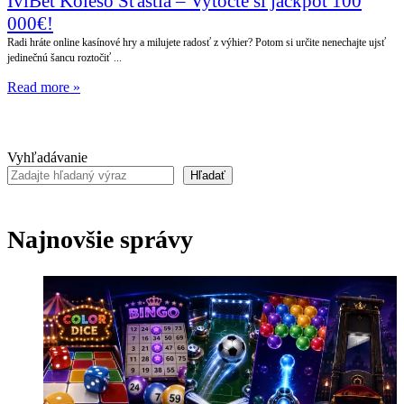
IviBet Koleso Šťastia – Vytočte si jackpot 100
000€!
Radi hráte online kasínové hry a milujete radosť z výhier? Potom si určite nenechajte ujsť
jedinečnú šancu roztočiť ...
Read more »
Vyhľadávanie
Hľadať
Najnovšie správy