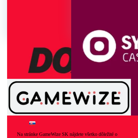
Na stránke GameWize SK nájdete všetko dôležité o