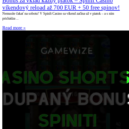
Bonus za vklad každý piatok – SpinIt Casino
víkendový reload až 700 EUR + 50 free spinov!
Nemusíte čakať na sobotu! V SpinIt Casino sa víkend začína už v piatok – a s ním
prichádza ...
Read more »