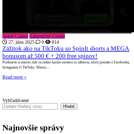
SpinIt Casino
Zahraničné Casino
27. júna 2025
0
814
Zážitok ako na TikToku so SpinIt shorts a MEGA
bonusom až 500 € + 200 free spinov!
Predstavte si miesto, kde sa online kasíno stretáva so zábavou, ktorú poznáte z Facebooku,
Instagramu či TikToku. Miesto, ...
Read more »
Vyhľadávanie
Hľadať
Najnovšie správy