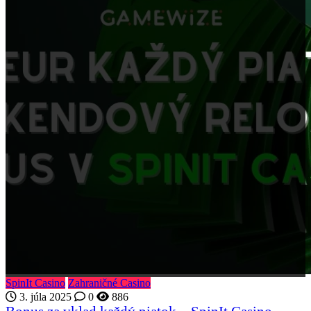
SpinIt Casino
Zahraničné Casino
3. júla 2025
0
886