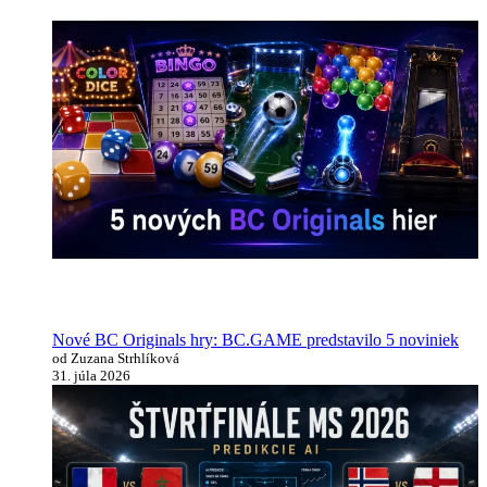
Nové BC Originals hry: BC.GAME predstavilo 5 noviniek
od Zuzana Strhlíková
31. júla 2026