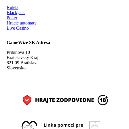
Ruleta
Blackjack
Poker
Hracie automaty
Live Casino
GameWize SK Adresa
Pribinova 10
Bratislavský Kraj
821 09 Bratislava
Slovensko