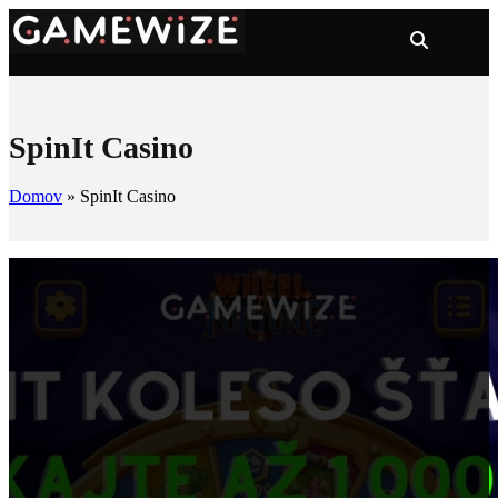
SpinIt Casino
Domov
»
SpinIt Casino