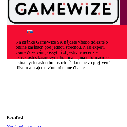
Na stránke GameWize SK nájdete všetko dôležité o
online kasínach pod jednou strechou. Naši experti
GameWize vám poskytnú objektívne recenzie,
skúsenosti s kasínovými hrami a najmä informácie o
aktuálnych casino bonusoch. Ďakujeme za prejavenú
dôveru a prajeme vám príjemné čítanie.
Prehľad
Nové online casina