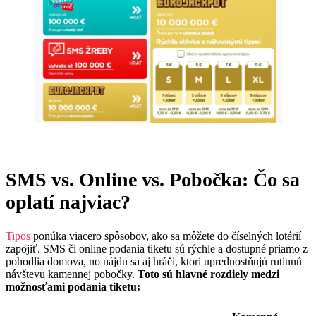
SMS vs. Online vs. Pobočka: Čo sa
oplatí najviac?
Tipos
ponúka viacero spôsobov, ako sa môžete do číselných lotérií
zapojiť. SMS či online podania tiketu sú rýchle a dostupné priamo z
pohodlia domova, no nájdu sa aj hráči, ktorí uprednostňujú rutinnú
návštevu kamennej pobočky.
Toto sú hlavné rozdiely medzi
možnosťami podania tiketu: