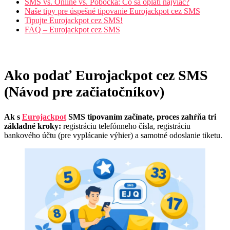
SMS vs. Online vs. Pobočka: Čo sa oplatí najviac?
Naše tipy pre úspešné tipovanie Eurojackpot cez SMS
Tipujte Eurojackpot cez SMS!
FAQ – Eurojackpot cez SMS
Ako podať Eurojackpot cez SMS
(Návod pre začiatočníkov)
Ak s
Eurojackpot
SMS tipovaním začínate, proces zahŕňa tri
základné kroky:
registráciu telefónneho čísla, registráciu
bankového účtu (pre vyplácanie výhier) a samotné odoslanie tiketu.