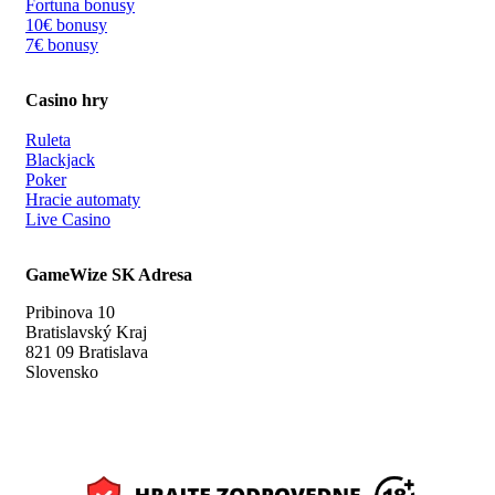
Fortuna bonusy
10€ bonusy
7€ bonusy
Casino hry
Ruleta
Blackjack
Poker
Hracie automaty
Live Casino
GameWize SK Adresa
Pribinova 10
Bratislavský Kraj
821 09 Bratislava
Slovensko