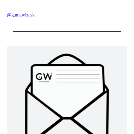
@gamewizesk