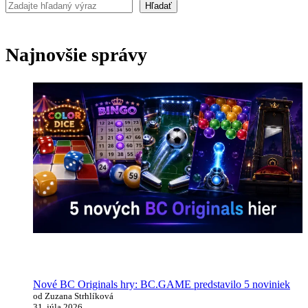
Hľadať
Najnovšie správy
Nové BC Originals hry: BC.GAME predstavilo 5 noviniek
od Zuzana Strhlíková
31. júla 2026