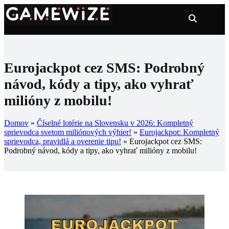
Eurojackpot cez SMS: Podrobný
návod, kódy a tipy, ako vyhrať
milióny z mobilu!
Domov
»
Číselné lotérie na Slovensku v 2026: Kompletný
sprievodca svetom miliónových výhier!
»
Eurojackpot: Kompletný
sprievodca, pravidlá a overenie tipu!
»
Eurojackpot cez SMS:
Podrobný návod, kódy a tipy, ako vyhrať milióny z mobilu!