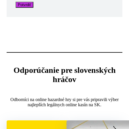
Odporúčanie pre slovenských
hráčov
Odborníci na online hazardné hry si pre vás pripravili výber
najlepších legálnych online kasín na SK.