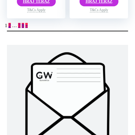
HRAJ TERAZ
HRAJ TERAZ
T&Cs Apply
T&Cs Apply
1
2
…
7
8
»