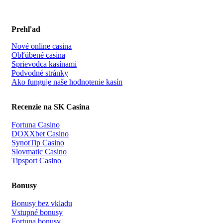
Prehľad
Nové online casina
Obľúbené casina
Sprievodca kasínami
Podvodné stránky
Ako funguje naše hodnotenie kasín
Recenzie na SK Casina
Fortuna Casino
DOXXbet Casino
SynotTip Casino
Slovmatic Casino
Tipsport Casino
Bonusy
Bonusy bez vkladu
Vstupné bonusy
Fortuna bonusy