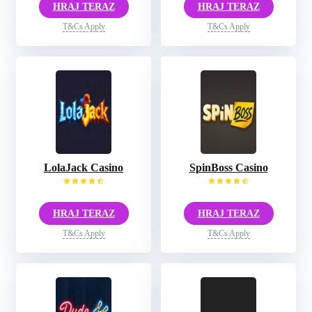
HRAJ TERAZ
HRAJ TERAZ
T&Cs Apply
T&Cs Apply
LolaJack Casino
SpinBoss Casino
HRAJ TERAZ
HRAJ TERAZ
T&Cs Apply
T&Cs Apply