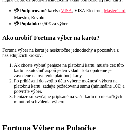
💳 Podporované karty:
VISA
, VISA Electron,
MasterCard
,
Maestro, Revolut
💳 Poplatok:
0,50€ za výber
Ako urobiť Fortuna výber na kartu?
Fortuna výber na kartu je neskutočne jednoduchý a pozostáva z
nasledujúcich krokov:
Ak chcete vybrať peniaze na platobnú kartu, musíte cez túto
kartu uskutočniť aspoň jeden vklad. Toto opatrenie je
zavedené na overenie platobnej karty.
Po prihlásení do svojho účtu vyberte možnosť výberu na
platobnú kartu, zadajte požadovanú sumu (minimálne 10€) a
potvrďte výber.
Peniaze sú zvyčajne pripísané na vašu kartu do niekoľkých
minút od schválenia výberu.
Fortuna Výber na Pobočke