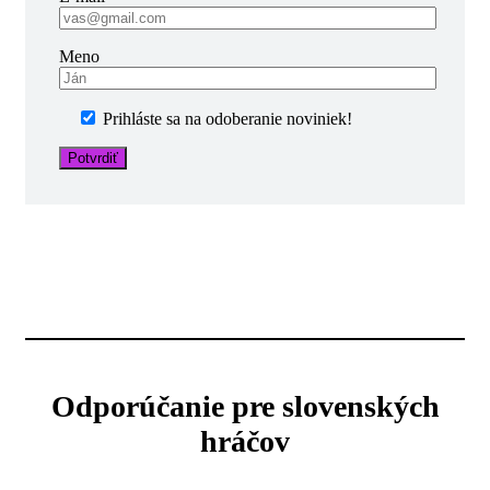
Meno
Prihláste sa na odoberanie noviniek!
Odporúčanie pre slovenských
hráčov