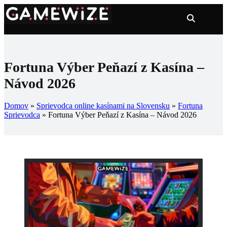
Fortuna Výber Peňazí z Kasína –
Návod 2026
Domov
»
Sprievodca online kasínami na Slovensku
»
Fortuna
Sprievodca
»
Fortuna Výber Peňazí z Kasína – Návod 2026