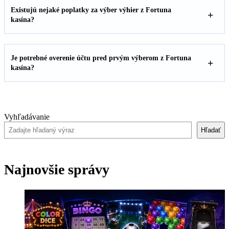
Existujú nejaké poplatky za výber výhier z Fortuna
kasína?
Je potrebné overenie účtu pred prvým výberom z Fortuna
kasína?
Vyhľadávanie
Hľadať
Najnovšie správy