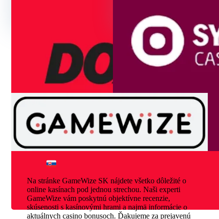
Na stránke GameWize SK nájdete všetko dôležité o
online kasínach pod jednou strechou. Naši experti
GameWize vám poskytnú objektívne recenzie,
skúsenosti s kasínovými hrami a najmä informácie o
aktuálnych casino bonusoch. Ďakujeme za prejavenú