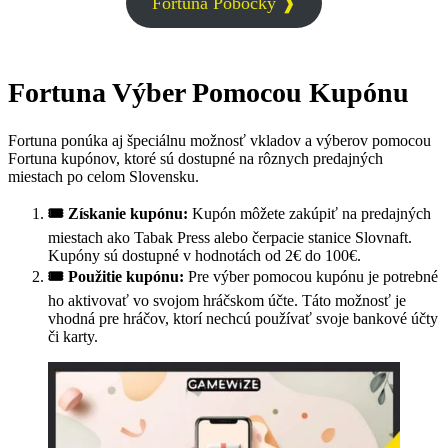
Fortuna Pobočky ❱
Fortuna Výber Pomocou Kupónu
Fortuna ponúka aj špeciálnu možnosť vkladov a výberov pomocou
Fortuna kupónov, ktoré sú dostupné na rôznych predajných
miestach po celom Slovensku.
🎟️ Získanie kupónu:
Kupón môžete zakúpiť na predajných
miestach ako Tabak Press alebo čerpacie stanice Slovnaft.
Kupóny sú dostupné v hodnotách od 2€ do 100€.
🎟️ Použitie kupónu:
Pre výber pomocou kupónu je potrebné
ho aktivovať vo svojom hráčskom účte. Táto možnosť je
vhodná pre hráčov, ktorí nechcú používať svoje bankové účty
či karty​.