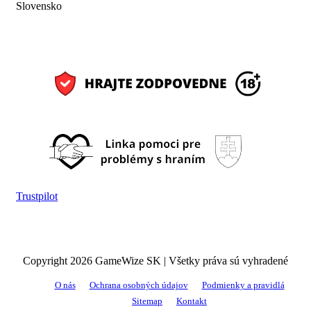
Slovensko
Trustpilot
Copyright 2026 GameWize SK | Všetky práva sú vyhradené
O nás
Ochrana osobných údajov
Podmienky a pravidlá
Sitemap
Kontakt