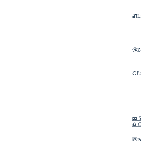
🔐Li
🔞Z
⚖️Pr
📖 S
♎ C
⭐Sprievod
🆚Po