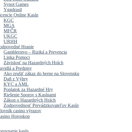
Synot Games
Yggdrasil
cencie Online Kasín
KGC
MGA
MFČR
UKGC
URHH
odpovedné Hranie
Gamblerstvo – Riziká a Prevencia
Linka Pomoci
Závislosť na Hazardných Hrách
avidlá a Predpisy
Ako zrušiť zákaz do herne na Slovensku
Daň z Výhry
KYC a AML
Poplatok za Hazardné Hry
Riešenie Sporov s Kasínami
Zákon o Hazardných Hrách
Zodpovednosť Prevádzkovateľov Kasín
lovník casino výrazov
asino Horoskop
ca
rovnanie kasín