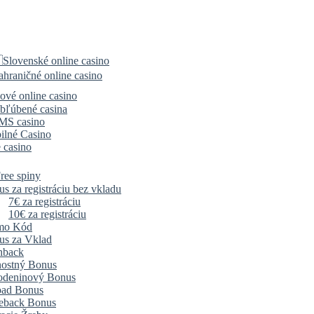
ránka
 Casina
Slovenské online casino
hraničné online casino
vé online casino
bľúbené casina
MS casino
ilné Casino
 casino
nusy
ree spiny
s za registráciu bez vkladu
7€ za registráciu
10€ za registráciu
mo Kód
us za Vklad
hback
nostný Bonus
odeninový Bonus
oad Bonus
eback Bonus