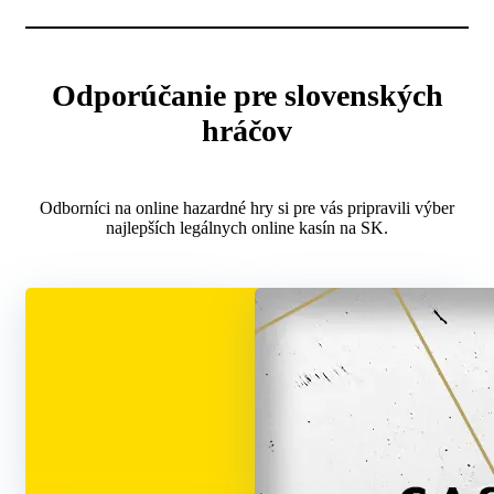
Odporúčanie pre slovenských
hráčov
Odborníci na online hazardné hry si pre vás pripravili výber
najlepších legálnych online kasín na SK.