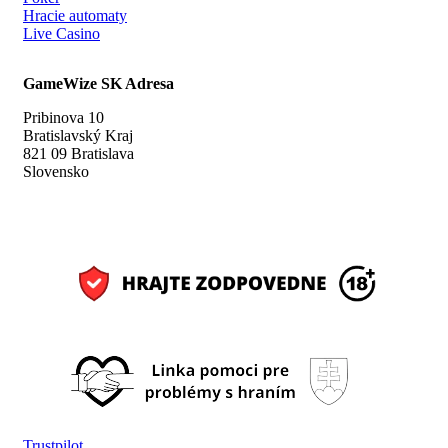
Hracie automaty
Live Casino
GameWize SK Adresa
Pribinova 10
Bratislavský Kraj
821 09 Bratislava
Slovensko
Trustpilot