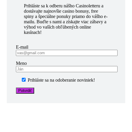
Prihláste sa k odberu nášho Casinoletteru a
dostávajte najnovšie casino bonusy, free
spiny a špeciálne ponuky priamo do vášho e-
mailu. Buďte s nami a získajte viac zábavy a
výhod vo vaších obľúbených online
kasínach!
E‑mail
Meno
Prihláste sa na odoberanie noviniek!