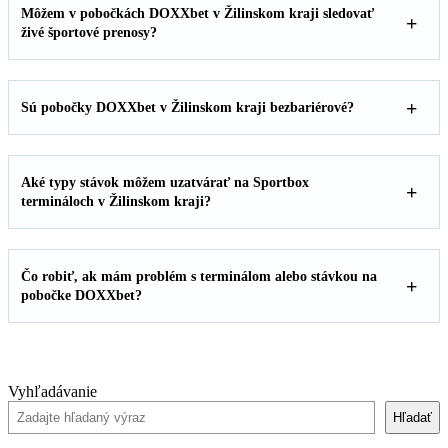
Môžem v pobočkách DOXXbet v Žilinskom kraji sledovať
živé športové prenosy?
Sú pobočky DOXXbet v Žilinskom kraji bezbariérové?
Aké typy stávok môžem uzatvárať na Sportbox
termináloch v Žilinskom kraji?
Čo robiť, ak mám problém s terminálom alebo stávkou na
pobočke DOXXbet?
Vyhľadávanie
Hľadať