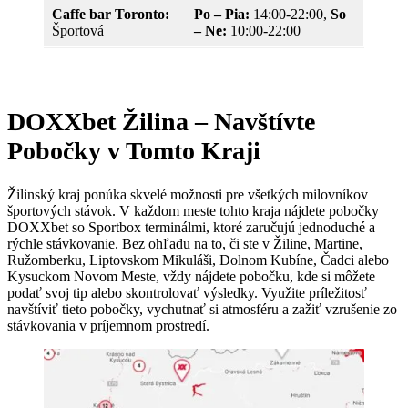
Caffe bar Toronto:
Po – Pia:
14:00-22:00,
So
Športová
– Ne:
10:00-22:00
DOXXbet Žilina – Navštívte
Pobočky v Tomto Kraji
Žilinský kraj ponúka skvelé možnosti pre všetkých milovníkov
športových stávok. V každom meste tohto kraja nájdete pobočky
DOXXbet so Sportbox terminálmi, ktoré zaručujú jednoduché a
rýchle stávkovanie. Bez ohľadu na to, či ste v Žiline, Martine,
Ružomberku, Liptovskom Mikuláši, Dolnom Kubíne, Čadci alebo
Kysuckom Novom Meste, vždy nájdete pobočku, kde si môžete
podať svoj tip alebo skontrolovať výsledky. Využite príležitosť
navštíviť tieto pobočky, vychutnať si atmosféru a zažiť vzrušenie zo
stávkovania v príjemnom prostredí.