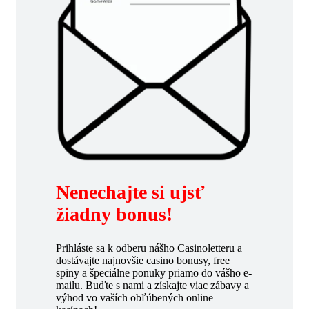
Nenechajte si ujsť
žiadny bonus!
Prihláste sa k odberu nášho Casinoletteru a
dostávajte najnovšie casino bonusy, free
spiny a špeciálne ponuky priamo do vášho e-
mailu. Buďte s nami a získajte viac zábavy a
výhod vo vaších obľúbených online