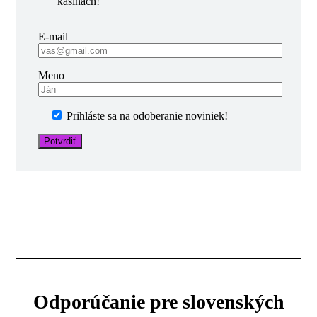
kasínach!
E‑mail
Meno
Prihláste sa na odoberanie noviniek!
Odporúčanie pre slovenských