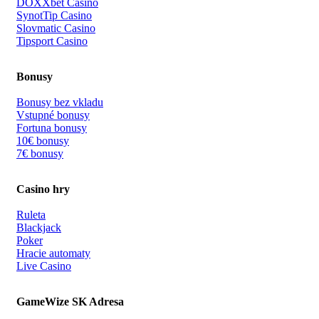
DOXXbet Casino
SynotTip Casino
Slovmatic Casino
Tipsport Casino
Bonusy
Bonusy bez vkladu
Vstupné bonusy
Fortuna bonusy
10€ bonusy
7€ bonusy
Casino hry
Ruleta
Blackjack
Poker
Hracie automaty
Live Casino
GameWize SK Adresa