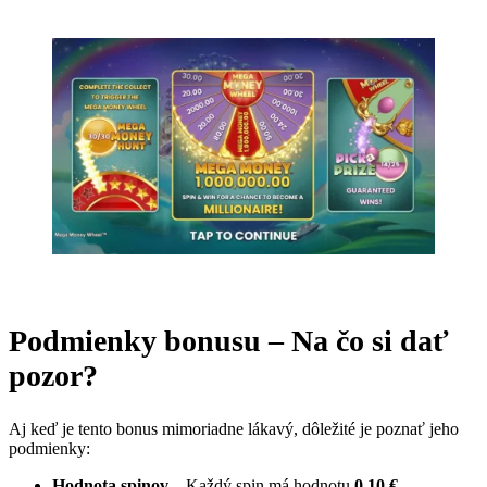
Podmienky bonusu – Na čo si dať
pozor?
Aj keď je tento bonus mimoriadne lákavý, dôležité je poznať jeho
podmienky:
Hodnota spinov
– Každý spin má hodnotu
0,10 €
.