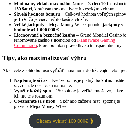
Minimálny vklad, maximálne šance
– Za
len 10 €
dostanete
150 šancí
, ktoré vám otvoria dvere k vysokým výhram.
Skvelá hodnota bonusu
– Celková hodnota voľných spinov
je
15 €
, čo je viac, než do kasína vložíte.
Veľké jackpoty
– Mega Money Wheel ponúka
jackpoty v
hodnote až 1 000 000 €
.
Licencované a bezpečné kasíno
– Grand Mondial Casino je
renomované kasíno s licenciou od
Kahnawake Gaming
Commission
, ktoré ponúka spravodlivé a transparentné hry.
Tipy, ako maximalizovať výhru
Ak chcete z tohto bonusu vyťažiť maximum, dodržiavajte tieto tipy:
Naplánujte si čas
– Keďže bonus je platný iba
7 dní
, uistite
sa, že máte dosť času na hranie.
Využite každý spin
– 150 spinov je veľké množstvo, takže
ich hrajte s rozumom.
Oboznámte sa s hrou
– Skôr ako začnete hrať, spoznajte
pravidlá Mega Money Wheel.
Chcem vyhrať 100 000€
❱