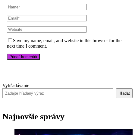
Save my name, email, and website in this browser for the
next time I comment.
Vyhľadávanie
Hľadať
Najnovšie správy