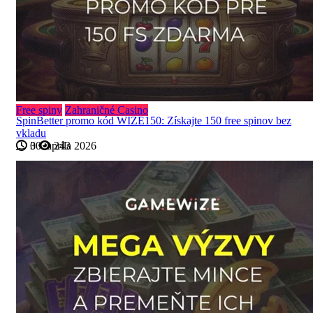
Free spiny
Zahraničné Casino
SpinBetter promo kód WIZE150: Získajte 150 free spinov bez
vkladu
30. apríla 2026
0
243