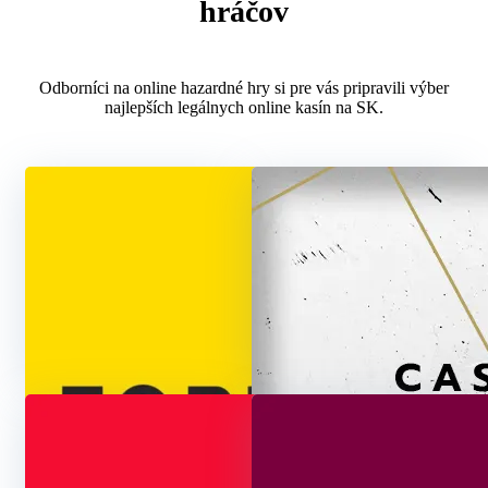
hráčov
Odborníci na online hazardné hry si pre vás pripravili výber
najlepších legálnych online kasín na SK.