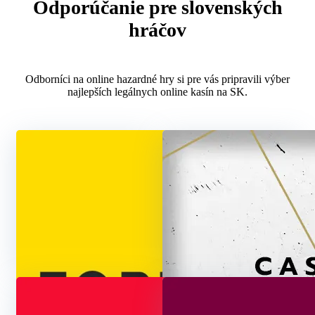
Odporúčanie pre slovenských
hráčov
Odborníci na online hazardné hry si pre vás pripravili výber
najlepších legálnych online kasín na SK.