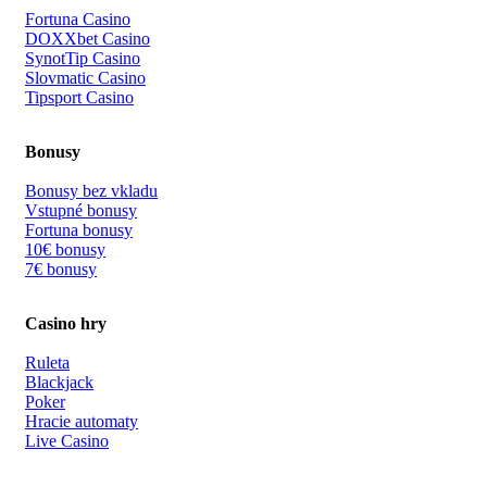
Fortuna Casino
DOXXbet Casino
SynotTip Casino
Slovmatic Casino
Tipsport Casino
Bonusy
Bonusy bez vkladu
Vstupné bonusy
Fortuna bonusy
10€ bonusy
7€ bonusy
Casino hry
Ruleta
Blackjack
Poker
Hracie automaty
Live Casino