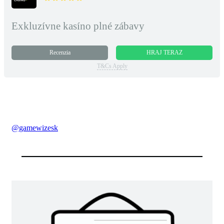
Exkluzívne kasíno plné zábavy
Recenzia
HRAJ TERAZ
T&Cs Apply
@gamewizesk