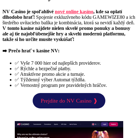
NV Casino je spoľahlivé
nové online kasíno
, kde sa oplatí
dlhodobo hrať!
Spojenie exkluzívneho kódu GAMEWIZE80 a ich
štedrého uvítacieho balíka je kombinácia, ktorá sa nevidí každý deň.
V tomto kasíne nájdete nielen skvelé promo ponuky a bonusy
ale aj tie najobľúbenejšie hry a skvelú modernú platformu,
takže si ho určite musíte vyskúšať!
➡️ Prečo hrať v kasíne NV:
✅ Vyše 7 000 hier od najlepších providerov.
✅ Rýchle a bezpečné platby.
✅ Atraktívne promo akcie a turnaje.
✅ Týždenný výber Automat týždňa.
✅ Vernostný program pre pravidelných hráčov.
Prejdite do NV Casino ❱