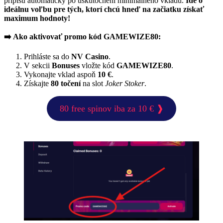
pripíšu automaticky po uskutočnení minimálneho vkladu.
Ide o
ideálnu voľbu pre tých, ktorí chcú hneď na začiatku získať
maximum hodnoty!
➡️ Ako aktivovať promo kód GAMEWIZE80:
Prihláste sa do
NV Casino
.
V sekcii
Bonuses
vložte kód
GAMEWIZE80
.
Vykonajte vklad aspoň
10 €
.
Získajte
80 točení
na slot
Joker Stoker
.
80 free spinov iba za 10 € ❱