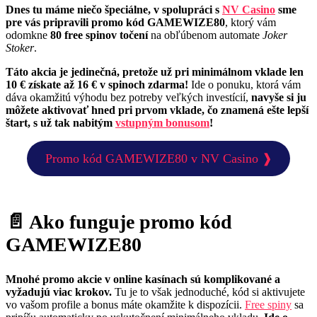
Dnes tu máme niečo špeciálne, v spolupráci s
NV Casino
sme
pre vás pripravili promo kód GAMEWIZE80
, ktorý vám
odomkne
80 free spinov točení
na obľúbenom automate
Joker
Stoker
.
Táto akcia je jedinečná, pretože už pri minimálnom vklade len
10 € získate až 16 € v spinoch zdarma!
Ide o ponuku, ktorá vám
dáva okamžitú výhodu bez potreby veľkých investícií,
navyše si ju
môžete aktivovať hned pri prvom vklade, čo znamená ešte lepší
štart, s už tak nabitým
vstupným bonusom
!
Promo kód GAMEWIZE80 v NV Casino ❱
📄 Ako funguje promo kód
GAMEWIZE80
Mnohé promo akcie v online kasínach sú komplikované a
vyžadujú viac krokov.
Tu je to však jednoduché, kód si aktivujete
vo vašom profile a bonus máte okamžite k dispozícii.
Free spiny
sa