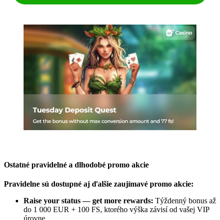
Ostatné pravidelné a dlhodobé promo akcie
Pravidelne sú dostupné aj ďalšie zaujímavé promo akcie:
Raise your status — get more rewards:
Týždenný bonus až
do 1 000 EUR + 100 FS, ktorého výška závisí od vašej VIP
úrovne.