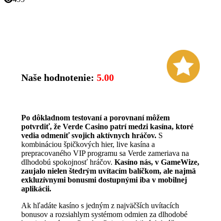
Naše hodnotenie:
5.00
Po dôkladnom testovaní a porovnaní môžem
potvrdiť, že Verde Casino patrí medzi kasína, ktoré
vedia odmeniť svojich aktívnych hráčov.
S
kombináciou špičkových hier, live kasína a
prepracovaného VIP programu sa Verde zameriava na
dlhodobú spokojnosť hráčov.
Kasíno nás, v GameWize,
zaujalo nielen štedrým uvítacím balíčkom, ale najmä
exkluzívnymi bonusmi dostupnými iba v mobilnej
aplikácii.
Ak hľadáte kasíno s jedným z najväčších uvítacích
bonusov a rozsiahlym systémom odmien za dlhodobé