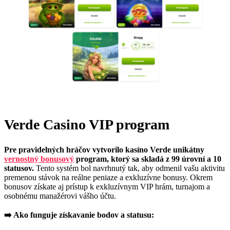
Verde Casino VIP program
Pre pravidelných hráčov vytvorilo kasíno Verde unikátny
vernostný bonusový
program, ktorý sa skladá z 99 úrovní a 10
statusov.
Tento systém bol navrhnutý tak, aby odmenil vašu aktivitu
premenou stávok na reálne peniaze a exkluzívne bonusy. Okrem
bonusov získate aj prístup k exkluzívnym VIP hrám, turnajom a
osobnému manažérovi vášho účtu.
➡️ Ako funguje získavanie bodov a statusu: