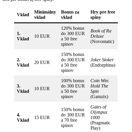
Minimálny
Bonus za
Hry pre free
Vklad
vklad
vklad
spiny
120% bonus
Book of Ra
1.
do 300 EUR
10 EUR
Deluxe
Vklad
a 50 free
(Novomatic)
spinov
150% bonus
2.
do 300 EUR
Joker Stoker
20 EUR
Vklad
a 50 free
(Endorphina)
spinov
100% bonus
Coin Win:
3.
do 300 EUR
Hold The
10 EUR
Vklad
a 50 free
Spin
spinov
(Gamzix)
Gates of
150% bonus
Olympus
4.
do 300 EUR
15 EUR
1000
Vklad
a 70 free
(Pragmatic
spinov
Play)