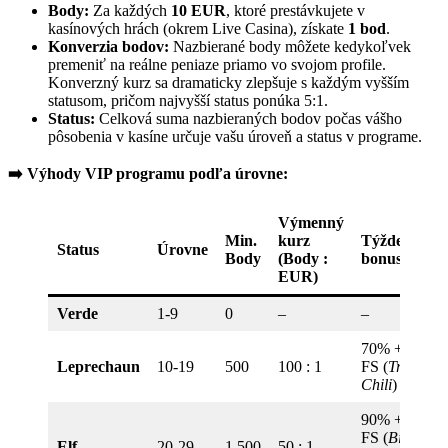
Body:
Za každých
10 EUR
, ktoré prestávkujete v
kasínových hrách (okrem Live Casina), získate
1 bod
.
Konverzia bodov:
Nazbierané body môžete kedykoľvek
premeniť na reálne peniaze priamo vo svojom profile.
Konverzný kurz sa dramaticky zlepšuje s každým vyšším
statusom, pričom najvyšší status ponúka 5:1.
Status:
Celková suma nazbieraných bodov počas vášho
pôsobenia v kasíne určuje vašu úroveň a status v programe.
➡️ Výhody VIP programu podľa úrovne:
Výmenný
Min.
kurz
Týždenný
Status
Úrovne
Body
(Body :
bonus
EUR)
Verde
1-9
0
–
–
70% + 25
Leprechaun
10-19
500
100 : 1
FS (
Triple
Chili
)
90% + 30
FS (
Big
Elf
20-29
1 500
50 : 1