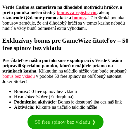
Verde Casino sa zameriava na dlhodobú motiváciu hráčov, a
preto ponúka nielen štedrý
bonus za registráciu
, ale aj
rôznorodé týždenné promo akcie a
bonusy
.
Táto široká ponuka
bonusov zaručuje, že ani dlhodobý hráči sa v tomto kasíne nebudú
nudiť a vždy budú odmenení extra výhodami.
Exkluzívny bonus pre GameWize čitateľov – 50
free spinov bez vkladu
Pre čitateľov nášho portálu sme v spolupráci s Verde Casino
pripravili špeciálnu ponuku, ktorú nenájdete priamo na
stránkach kasína.
Kliknutím na talčidlo nižšie vám bude pripísaný
bonus bez vkladu
v podobe 50 free spinov na obľúbený automat
Joker Stoker!
Bonus:
50 free spinov bez vkladu
Hra:
Joker Stoker
(Endorphina)
Podmienka aktivácie:
Bonus je dostupný iba cez náš link
Aktivácia:
Kliknite na tlačidlo talčidlo nižšie
50 free spinov bez vkladu ❱