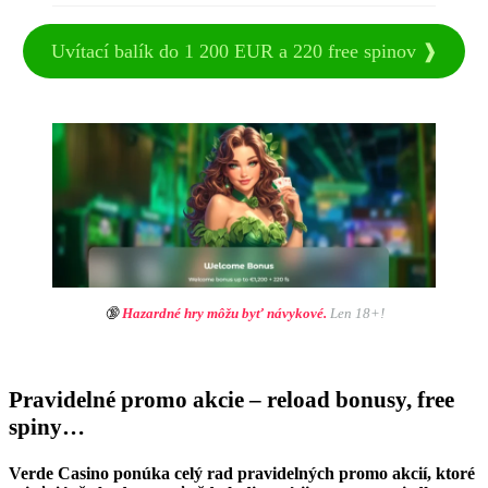
Uvítací balík do 1 200 EUR a 220 free spinov ❱
🔞
Hazardné hry môžu byť návykové.
Len 18+!
Pravidelné promo akcie – reload bonusy, free
spiny…
Verde Casino ponúka celý rad pravidelných promo akcií, ktoré