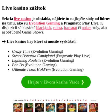
Live kasíno zážitok
Sekcia
live casino
je obsiahla, nájdete tu najlepšie stoly od lídrov
na trhu, ako sú
Evolution Gaming
a Pragmatic Play Live
. K
dispozícii sú klasické
blackjack
,
ruleta
,
baccarat
či
poker
stoly, ako
aj obľúbené Game Shows.
➡️ Live kasíno hry ktoré si musíte vyskúšať:
Crazy Time
(Evolution Gaming)
Sweet Bonanza Candyland
(Pragmatic Play Live)
Lightning Roulette
(Evolution Gaming)
Bac Bo
(Evolution Gaming)
Ultimate Texas Hold’em
(Evolution Gaming)
Hrajte v živom kasíne Verde ❱