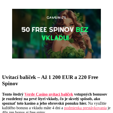
Uvítací balíček – Až 1 200 EUR a 220 Free
Spinov
Tento štedrý
Verde Casino uvítací balíček
vstupných bonusov
je rozdelený na prvé štyri vklady, čo je skvelý spôsob, ako
spoznať toto kasíno a jeho obrovskú ponuku hier.
Na využitie
každého bonusu a vkladu máte 4 dni a
podmienka prestávkovania
je
40x pre bonus aj free spiny.