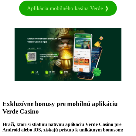
Aplikácia mobilného kasína Verde ❱
Exkluzívne bonusy pre mobilnú aplikáciu
Verde Casino
Hráči, ktorí si stiahnu natívnu aplikáciu Verde Casino pre
Android alebo iOS, získajú prístup k unikátnym bonusom: