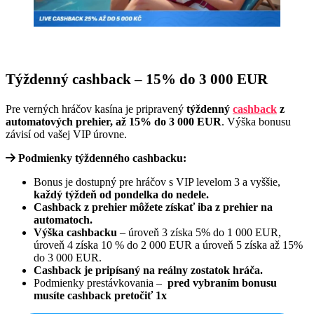
Týždenný cashback – 15% do 3 000 EUR
Pre verných hráčov kasína je pripravený
týždenný
cashback
z
automatových prehier, až 15% do 3 000 EUR
. Výška bonusu
závisí od vašej VIP úrovne.
Podmienky týždenného cashbacku:
Bonus je dostupný pre hráčov s VIP levelom 3 a vyššie,
každý týždeň od pondelka do nedele.
Cashback z prehier môžete získať iba z prehier na
automatoch.
Výška cashbacku
– úroveň 3 získa 5% do 1 000 EUR,
úroveň 4 získa 10 % do 2 000 EUR a úroveň 5 získa až 15%
do 3 000 EUR.
Cashback je pripísaný na reálny zostatok hráča.
Podmienky prestávkovania –
pred vybraním bonusu
musíte cashback pretočiť 1x