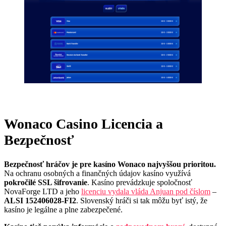
Wonaco Casino Licencia a
Bezpečnosť
Bezpečnosť hráčov je pre kasíno Wonaco najvyššou prioritou.
Na ochranu osobných a finančných údajov kasíno využívá
pokročilé SSL šifrovanie
. Kasíno prevádzkuje spoločnosť
NovaForge LTD a jeho
licenciu vydala vláda Anjuan pod číslom
–
ALSI 152406028-FI2
. Slovenský hráči si tak môžu byť istý, že
kasíno je legálne a plne zabezpečené.