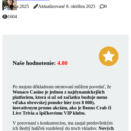
2. júla 2025
Aktualizované 8. októbra 2025
0
1604
Naše hodnotenie:
4.80
Po mojom dôkladnom otestovaní môžem povedať, že
Wonaco Casino je jednou z najdynamickejších
platforiem, ktorá si už od začiatku buduje meno
vďaka obrovskej ponuke hier (cez 8 000),
inovatívnym promo akciám, ako je Bonus Crab či
Live Trivia a špičkovému VIP klubu.
V porovnaní s konkurenciou, ma zaujal predovšetkým
ich štedrý balíček rozdelený do troch vkladov.
Nových