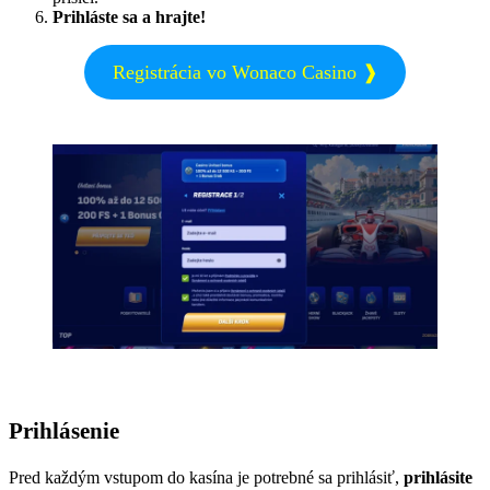
Prihláste sa a hrajte!
Registrácia vo Wonaco Casino ❱
Prihlásenie
Pred každým vstupom do kasína je potrebné sa prihlásiť,
prihlásite