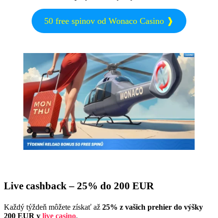
50 free spinov od Wonaco Casino ❱
Live cashback – 25% do 200 EUR
Každý týždeň môžete získať až
25% z vašich prehier do výšky
200 EUR v
live casino
.