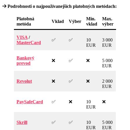
Podrobnosti o najpoužívanejších platobných metódach:
Platobná
Min.
Max.
Vklad
Výber
metóda
vklad
výber
VISA
/
✅
✅
10
3 000
MasterCard
EUR
EUR
Bankový
❌
✅
❌
5 000
prevod
EUR
Revolut
❌
✅
❌
2 000
EUR
PaySafeCard
✅
❌
10
❌
EUR
Skrill
✅
✅
10
5 000
EUR
EUR