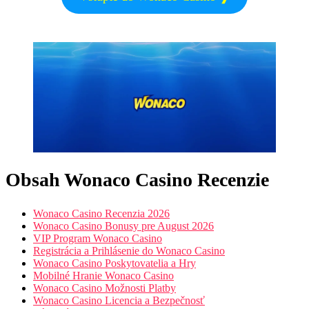
Obsah Wonaco Casino Recenzie
Wonaco Casino Recenzia 2026
Wonaco Casino Bonusy pre August 2026
VIP Program Wonaco Casino
Registrácia a Prihlásenie do Wonaco Casino
Wonaco Casino Poskytovatelia a Hry
Mobilné Hranie Wonaco Casino
Wonaco Casino Možnosti Platby
Wonaco Casino Licencia a Bezpečnosť