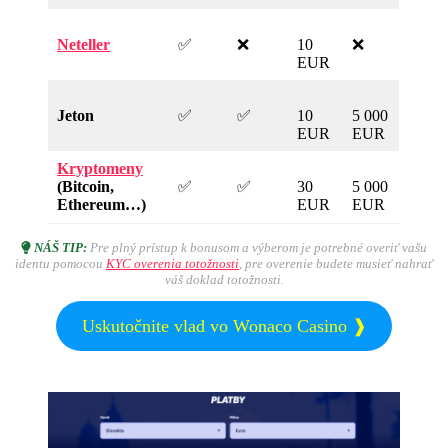
Neteller
✅
❌
10
❌
EUR
Jeton
✅
✅
10
5 000
EUR
EUR
Kryptomeny
(Bitcoin,
✅
✅
30
5 000
Ethereum…)
EUR
EUR
NÁŠ TIP:
Pre plný prístup k bonusom a výberom je potrebné overiť vašu
identu pomocou
KYC overenia totožnosti
, pre overenie budete musieť nahrať
váš doklad totožnosti.
Uskutočnite vlad vo Wonaco Casino ❱