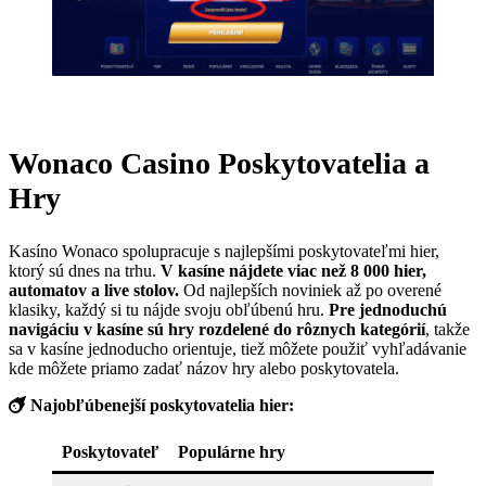
Wonaco Casino Poskytovatelia a
Hry
Kasíno Wonaco spolupracuje s najlepšími poskytovateľmi hier,
ktorý sú dnes na trhu.
V kasíne nájdete viac než 8 000 hier,
automatov a live stolov.
Od najlepších noviniek až po overené
klasiky, každý si tu nájde svoju obľúbenú hru.
Pre jednoduchú
navigáciu v kasíne sú hry rozdelené do rôznych kategórií
, takže
sa v kasíne jednoducho orientuje, tiež môžete použiť vyhľadávanie
kde môžete priamo zadať názov hry alebo poskytovatela.
Najobľúbenejší poskytovatelia hier:
Poskytovateľ
Populárne hry