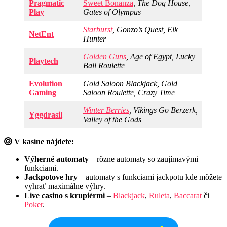
Pragmatic
Sweet Bonanza
, The Dog House,
Play
Gates of Olympus
Starburst
, Gonzo’s Quest, Elk
NetEnt
Hunter
Golden Guns
, Age of Egypt, Lucky
Playtech
Ball Roulette
Evolution
Gold Saloon Blackjack, Gold
Gaming
Saloon Roulette, Crazy Time
Winter Berries
, Vikings Go Berzerk,
Yggdrasil
Valley of the Gods
V kasíne nájdete:
Výherné automaty
– rôzne automaty so zaujímavými
funkciami.
Jackpotove hry
– automaty s funkciami jackpotu kde môžete
vyhrať maximálne výhry.
Live casino s krupiérmi
–
Blackjack
,
Ruleta
,
Baccarat
či
Poker
.