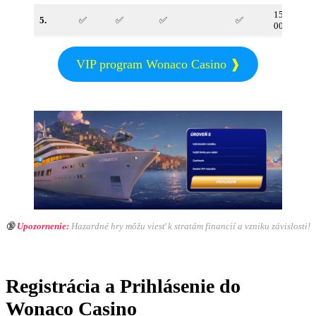
15% do 3
5.
✅
✅
✅
✅
000 EUR
VIP program Wonaco Casino ❱
🔞
Upozornenie:
Hazardné hry môžu viesť k stratám financií a vzniku závislosti!
Registrácia a Prihlásenie do
Wonaco Casino