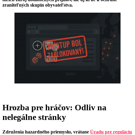
zraniteľných skupín obyvateľstva.
Hrozba pre hráčov: Odliv na
nelegálne stránky
Združenia hazardného priemyslu, vrátane
Úradu pre reguláciu