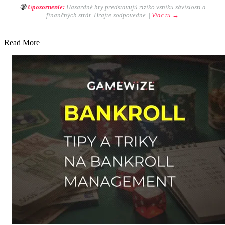
🔞
Upozornenie:
Hazardné hry predstavujú riziko vzniku závislosti a
finančných strát. Hrajte zodpovedne.
|
Viac tu →
Read More