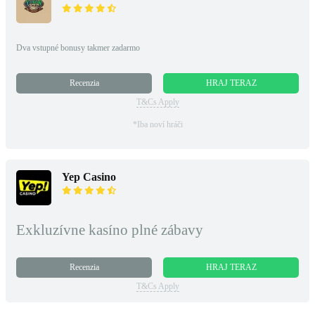
Dva vstupné bonusy takmer zadarmo
Recenzia
HRAJ TERAZ
T&Cs Apply
*Iba noví hráči
Yep Casino
Exkluzívne kasíno plné zábavy
Recenzia
HRAJ TERAZ
T&Cs Apply