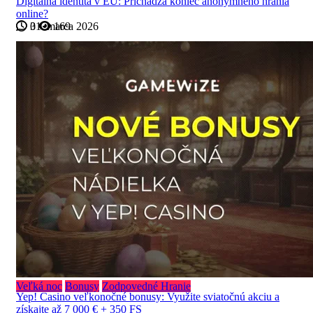
Digitálna identita v EÚ: Prichádza koniec anonymného hrania
online?
31. marca 2026
0
169
Veľká noc
Bonusy
Zodpovedné Hranie
Yep! Casino veľkonočné bonusy: Využite sviatočnú akciu a
získajte až 7 000 € + 350 FS