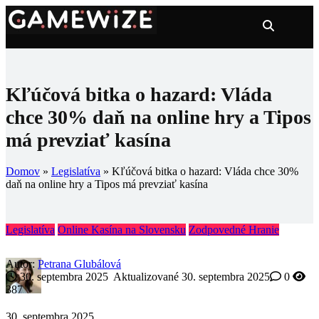
Kľúčová bitka o hazard: Vláda
chce 30% daň na online hry a Tipos
má prevziať kasína
Domov
»
Legislatíva
»
Kľúčová bitka o hazard: Vláda chce 30%
daň na online hry a Tipos má prevziať kasína
Legislatíva
Online Kasína na Slovensku
Zodpovedné Hranie
Autor:
Petrana Glubálová
30. septembra 2025
Aktualizované 30. septembra 2025
0
387
30. septembra 2025