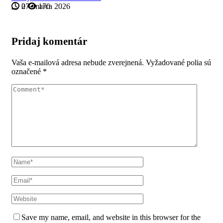
27. marca 2026
0
170
Pridaj komentár
Vaša e-mailová adresa nebude zverejnená.
Vyžadované polia sú
označené
*
Save my name, email, and website in this browser for the