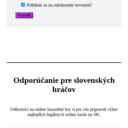
Prihláste sa na odoberanie noviniek!
Odporúčanie pre slovenských
hráčov
Odborníci na online hazardné hry si pre vás pripravili výber
najlepších legálnych online kasín na SK.