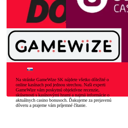
Na stránke GameWize SK nájdete všetko dôležité o
online kasínach pod jednou strechou. Naši experti
GameWize vám poskytnú objektívne recenzie,
skúsenosti s kasínovými hrami a najmä informácie o
aktuálnych casino bonusoch. Ďakujeme za prejavenú
dôveru a prajeme vám príjemné čítanie.